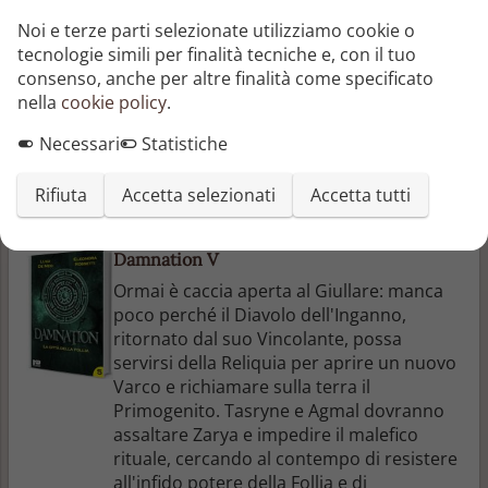
Varco si scatena in tutta la sua potenza. Il
Noi e terze parti selezionate utilizziamo cookie o
Primogenito è a un passo dall'emergere, e
tecnologie simili per finalità tecniche e, con il tuo
la devastazione che porterà, assieme
consenso, anche per altre finalità come specificato
all'ira degli Artefici, decreterà la fine del
nella
cookie policy
.
mondo. Solo un atto folle e disperato
permetterà a Tasryne e Agmal di
Necessari
Statistiche
scongiurare l'inevitabile.
Rifiuta
Accetta selezionati
Accetta tutti
Eleonora Rossetti
—
Nero Press
Damnation V
Ormai è caccia aperta al Giullare: manca
poco perché il Diavolo dell'Inganno,
ritornato dal suo Vincolante, possa
servirsi della Reliquia per aprire un nuovo
Varco e richiamare sulla terra il
Primogenito. Tasryne e Agmal dovranno
assaltare Zarya e impedire il malefico
rituale, cercando al contempo di resistere
all'infido potere della Follia e di