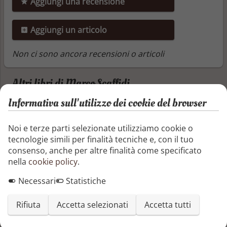
Aggiungi una recensione
Aggiungi un articolo
Non ci sono ancora recensioni o articoli
Altri libri di Marco Scaffidi
Informativa sull'utilizzo dei cookie del browser
Zoterlanda Il continente d'Occidente vol. 2
(Cronache di Avvarad: Tra il Divino ed il
Noi e terze parti selezionate utilizziamo cookie o
Terreno 17)
tecnologie simili per finalità tecniche e, con il tuo
Zoterlanda – Il Continente di Occidente è il
consenso, anche per altre finalità come specificato
secondo romanzo, formato da tre volumi,
nella
cookie policy
.
“ Le battaglie nel cuore del continente ”, “
L’assedio del Cuore Centrale “ e l’ultimo “
Necessari
Statistiche
La Grande Montagna e la fuga “ ,
appartenente alla saga delle Cronache di
Rifiuta
Accetta selezionati
Accetta tutti
Avvarad: Tra il Divino ed il Terreno. Narra
gli eventi seguenti, che interessarono il