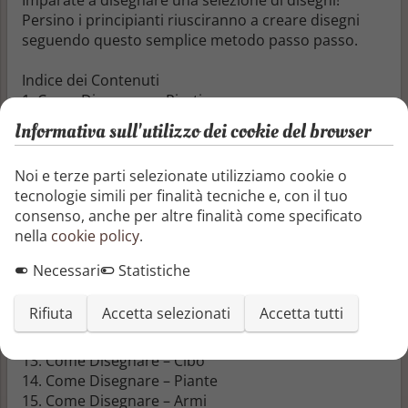
Persino i principianti riusciranno a creare disegni
seguendo questo semplice metodo passo passo.
Indice dei Contenuti
1. Come Disegnare – Pirati
2. Come Disegnare – Animali Selvatici
Informativa sull'utilizzo dei cookie del browser
3. Come Disegnare – Veicoli
4. Come Disegnare – Fantasia
Noi e terze parti selezionate utilizziamo cookie o
5. Come Disegnare – La Moda
tecnologie simili per finalità tecniche e, con il tuo
6. Come Disegnare – Preistoria
consenso, anche per altre finalità come specificato
7. Come Disegnare – La Fattoria
nella
cookie policy
.
8. Come Disegnare – Il Giardino
9. Come Disegnare – Il Coleottero
Necessari
Statistiche
10. Come Disegnare – Uccelli
11. Come Disegnare – Il Mare
Rifiuta
Accetta selezionati
Accetta tutti
11. Come Disegnare – Il Mare
12. Come Disegnare – Arca di Noè
13. Come Disegnare – Cibo
14. Come Disegnare – Piante
15. Come Disegnare – Armi