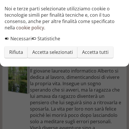
Altri libri di Roberto Gianolio
Noi e terze parti selezionate utilizziamo cookie o
tecnologie simili per finalità tecniche e, con il tuo
Anys
consenso, anche per altre finalità come specificato
Roberto Gianolio
nella
cookie policy
.
Necessari
Statistiche
Rifiuta
Accetta selezionati
Accetta tutti
Acqua chiara
Il giovane laureato informatico Alberto si
dedica al lavoro, dimenticandosi di vivere
la propria vita. Insegue un sogno
sperando che si avveri, ma la ragazza che
lui amava da ragazzo diventerà un
pensiero che lui seguirà sino a ritrovarla e
sposarla. La vita per loro non sarà felice
poiché lei morirà poco dopo lasciandolo
solo a meditare sugli errori personali.
Vivrà diverse avventure sino a ...