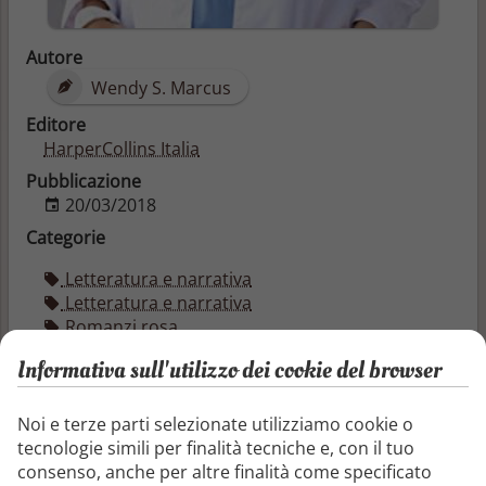
Autore
Wendy S. Marcus
Editore
HarperCollins Italia
Pubblicazione
20/03/2018
Categorie
Letteratura e narrativa
Letteratura e narrativa
Romanzi rosa
Informativa sull'utilizzo dei cookie del browser
Due infermiere da sposare 2/2
Noi e terze parti selezionate utilizziamo cookie o
tecnologie simili per finalità tecniche e, con il tuo
L'infermiera Krissy Peniglatt aveva promesso al suo
consenso, anche per altre finalità come specificato