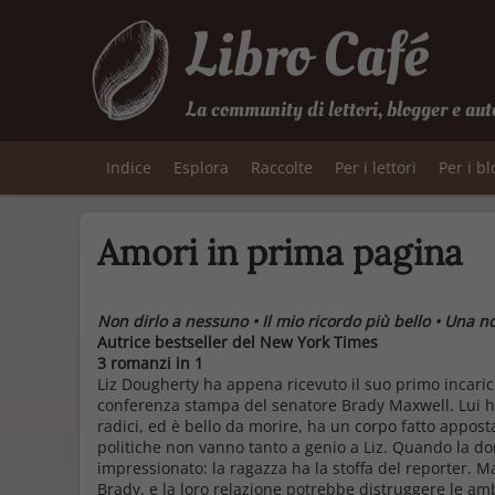
Libro Café
La community di lettori, blogger e aut
Indice
Esplora
Raccolte
Per i lettori
Per i b
Amori in prima pagina
Non dirlo a nessuno • Il mio ricordo più bello • Una n
Autrice bestseller del New York Times
3 romanzi in 1
Liz Dougherty ha appena ricevuto il suo primo incarico 
conferenza stampa del senatore Brady Maxwell. Lui ha t
radici, ed è bello da morire, ha un corpo fatto appost
politiche non vanno tanto a genio a Liz. Quando la do
impressionato: la ragazza ha la stoffa del reporter. Ma
Brady, e la loro relazione potrebbe distruggere le am