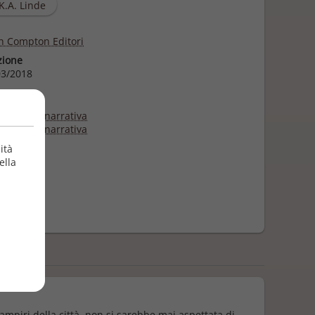
K.A. Linde
 Compton Editori
zione
3/2018
e
eratura e narrativa
eratura e narrativa
nzi rosa
ità
ella
mpiri della città, non si sarebbe mai aspettata di