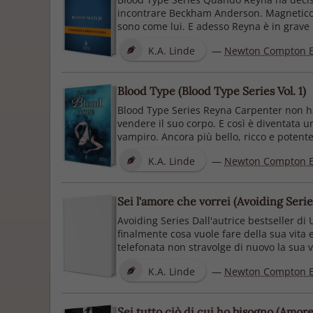
incontrare Beckham Anderson. Magnetico, m
sono come lui. E adesso Reyna è in grave p
K.A. Linde
—
Newton Compton E
Blood Type (Blood Type Series Vol. 1)
Blood Type Series Reyna Carpenter non ha 
vendere il suo corpo. E così è diventata
vampiro. Ancora più bello, ricco e potente
K.A. Linde
—
Newton Compton E
Sei l'amore che vorrei (Avoiding Series
Avoiding Series Dall'autrice bestseller di 
finalmente cosa vuole fare della sua vita
telefonata non stravolge di nuovo la sua vit
K.A. Linde
—
Newton Compton E
Sei tutto ciò di cui ho bisogno (Amore