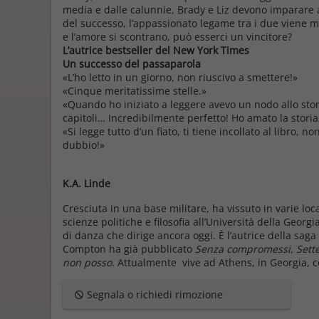
media e dalle calunnie, Brady e Liz devono imparare a f
del successo, l’appassionato legame tra i due viene m
e l’amore si scontrano, può esserci un vincitore?
L’autrice bestseller del New York Times
Un successo del passaparola
«L’ho letto in un giorno, non riuscivo a smettere!»
«Cinque meritatissime stelle.»
«Quando ho iniziato a leggere avevo un nodo allo stoma
capitoli… Incredibilmente perfetto! Ho amato la storia
«Si legge tutto d’un fiato, ti tiene incollato al libro,
dubbio!»
K.A. Linde
Cresciuta in una base militare, ha vissuto in varie loca
scienze politiche e filosofia all’Università della Geo
di danza che dirige ancora oggi. È l’autrice della sag
Compton ha già pubblicato
Senza compromessi
,
Sette
non posso
. Attualmente vive ad Athens, in Georgia, co
Segnala o richiedi rimozione