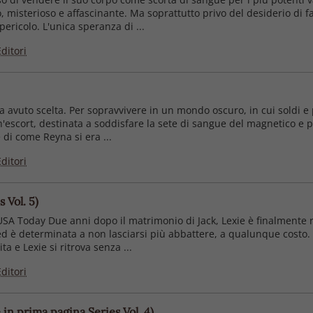
isterioso e affascinante. Ma soprattutto privo del desiderio di far
ericolo. L'unica speranza di ...
ditori
avuto scelta. Per sopravvivere in un mondo oscuro, in cui soldi e p
 un'escort, destinata a soddisfare la sete di sangue del magnetico
 di come Reyna si era ...
ditori
 Vol. 5)
USA Today Due anni dopo il matrimonio di Jack, Lexie è finalmente riu
 ed è determinata a non lasciarsi più abbattere, a qualunque costo
a e Lexie si ritrova senza ...
ditori
 in prima pagina Series Vol. 4)