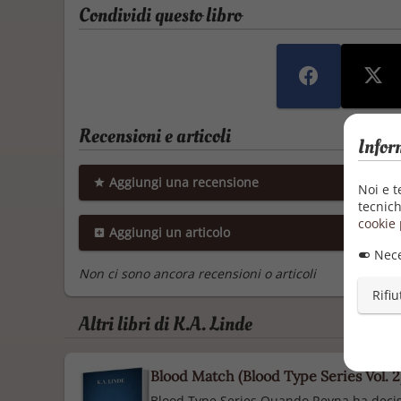
Condividi questo libro
Recensioni e articoli
Infor
Aggiungi una recensione
Noi e t
tecnich
cookie 
Aggiungi un articolo
Nece
Non ci sono ancora recensioni o articoli
Rifiu
Altri libri di K.A. Linde
Blood Match (Blood Type Series Vol. 2
Blood Type Series Quando Reyna ha deciso 