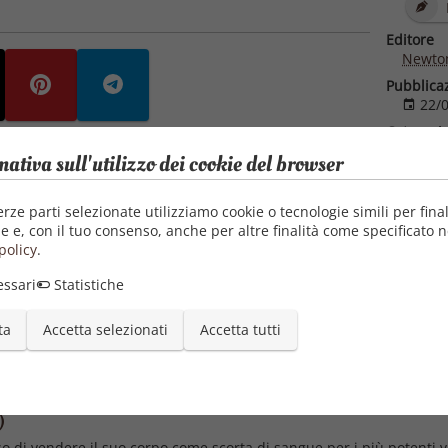
Editore
Newton
Pubblica
22/0
Categori
mativa sull'utilizzo dei cookie del browser
Lett
Lett
Roma
erze parti selezionate utilizziamo cookie o tecnologie simili per final
e e, con il tuo consenso, anche per altre finalità come specificato n
policy
.
ssari
Statistiche
ta
Accetta selezionati
Accetta tutti
)
di vendere il suo corpo come scorta di sangue per i più potenti va