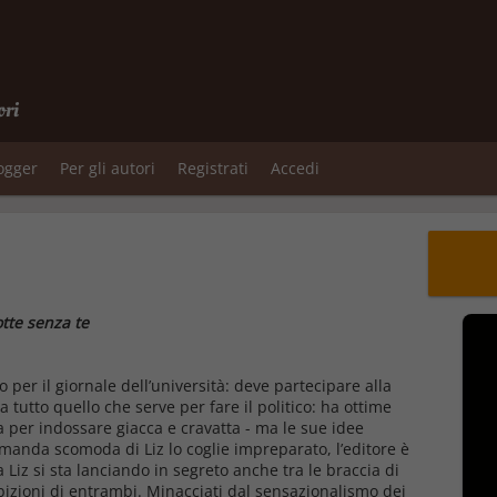
ori
logger
Per gli autori
Registrati
Accedi
otte senza te
per il giornale dell’università: deve partecipare alla
utto quello che serve per fare il politico: ha ottime
a per indossare giacca e cravatta - ma le sue idee
manda scomoda di Liz lo coglie impreparato, l’editore è
 Liz si sta lanciando in segreto anche tra le braccia di
bizioni di entrambi. Minacciati dal sensazionalismo dei