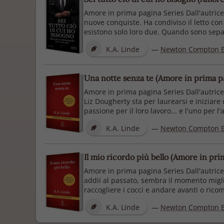
Amore in prima pagina Series Dall'autrice 
nuove conquiste. Ha condiviso il letto co
esistono solo loro due. Quando sono separa
K.A. Linde
—
Newton Compton E
Una notte senza te (Amore in prima pa
Amore in prima pagina Series Dall'autrice
Liz Dougherty sta per laurearsi e inizia
passione per il loro lavoro... e l'uno per l
K.A. Linde
—
Newton Compton E
Il mio ricordo più bello (Amore in pri
Amore in prima pagina Series Dall'autrice 
addii al passato, sembra il momento migli
raccogliere i cocci e andare avanti o ricomi
K.A. Linde
—
Newton Compton E