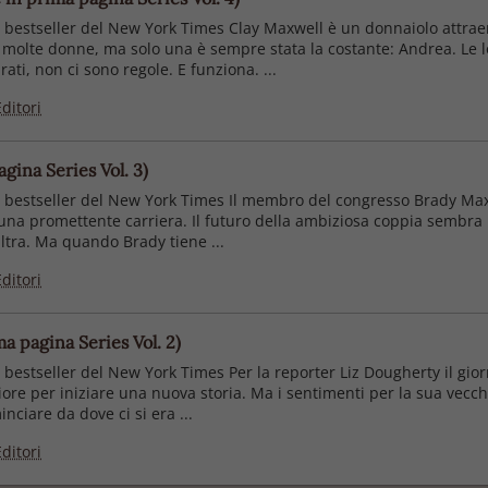
bestseller del New York Times Clay Maxwell è un donnaiolo attraente
n molte donne, ma solo una è sempre stata la costante: Andrea. Le
ti, non ci sono regole. E funziona. ...
ditori
gina Series Vol. 3)
 bestseller del New York Times Il membro del congresso Brady Maxwe
re una promettente carriera. Il futuro della ambiziosa coppia semb
'altra. Ma quando Brady tiene ...
ditori
ma pagina Series Vol. 2)
bestseller del New York Times Per la reporter Liz Dougherty il giorn
ore per iniziare una nuova storia. Ma i sentimenti per la sua vec
nciare da dove ci si era ...
ditori