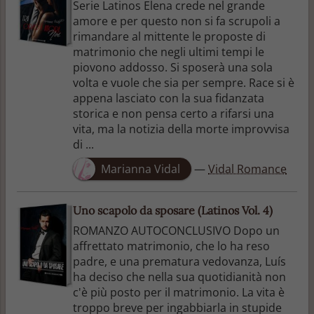
Serie Latinos Elena crede nel grande
amore e per questo non si fa scrupoli a
rimandare al mittente le proposte di
matrimonio che negli ultimi tempi le
piovono addosso. Si sposerà una sola
volta e vuole che sia per sempre. Race si è
appena lasciato con la sua fidanzata
storica e non pensa certo a rifarsi una
vita, ma la notizia della morte improvvisa
di ...
Marianna Vidal
—
Vidal Romance
Uno scapolo da sposare (Latinos Vol. 4)
ROMANZO AUTOCONCLUSIVO Dopo un
affrettato matrimonio, che lo ha reso
padre, e una prematura vedovanza, Luís
ha deciso che nella sua quotidianità non
c'è più posto per il matrimonio. La vita è
troppo breve per ingabbiarla in stupide