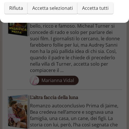
Magnifica preda (Britannici Vol. 1)
Rifiuta
Accetta selezionati
Accetta tutti
Romanzo autoconclusivo È lui la preda più
ambita nel mondo dello show business:
bello, ricco e famoso. Micheal Turner si
concede di rado e solo per parlare dei
suoi film. I giornalisti lo cercano, le donne
farebbero follie per lui, ma Audrey Sanni
non ha la più pallida idea di chi sia. Così,
quando il padre le chiede di precederlo
nella villa di Turner, accetta solo per
compiacere il ...
Marianna Vidal
L'altra faccia della luna
Romanzo autoconclusivo Prima di Jaime,
Bea credeva nell’amore e sognava una
famiglia, una casa, un cane, dei figli. La
storia con lui, però, l’ha così segnata che