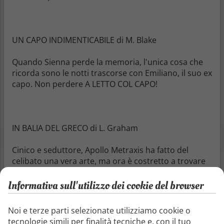
UN CAPO INDIMENTICABILE di M. Blake
Quando Sienna perde la memoria, l'unica cosa che
ricorda sono le notti trascorse con Emiliano, il suo ex
capo. Non perdere A LETTO COL CAPO!
IN BALIA DEL GRECO di L. Graham
Cinico e seduttore, Apollo Metraxis ha fatto del
celibato una vera arte, ma ora è costretto a trovare
moglie... Fatti scaldare dal FUOCO GRECO.
Informativa sull'utilizzo dei cookie del browser
Noi e terze parti selezionate utilizziamo cookie o
LA SPOSA PERDUTA di N. Anderson
tecnologie simili per finalità tecniche e, con il tuo