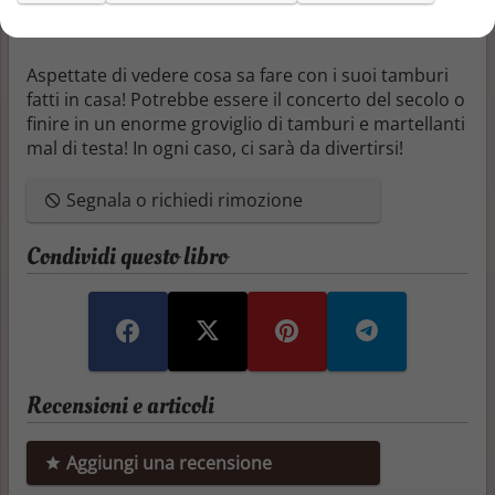
bambini ad essere creativi con gli oggetti comuni che
li circondano.
Aspettate di vedere cosa sa fare con i suoi tamburi
fatti in casa! Potrebbe essere il concerto del secolo o
finire in un enorme groviglio di tamburi e martellanti
mal di testa! In ogni caso, ci sarà da divertirsi!
Segnala o richiedi rimozione
Condividi questo libro
Recensioni e articoli
Aggiungi una recensione