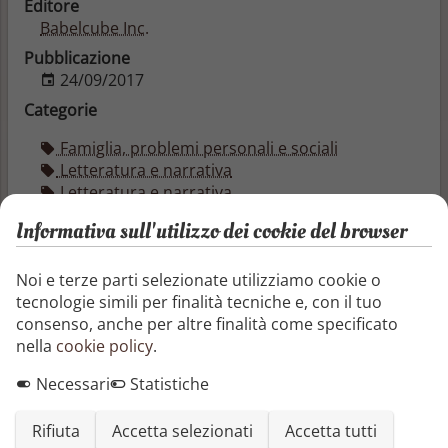
Editore
Babelcube Inc.
Pubblicazione
24/09/2017
Categorie
Famiglia, problemi personali e sociali
Letteratura e narrativa
Letteratura e narrativa
Libri per bambini
Informativa sull'utilizzo dei cookie del browser
Per i bambini il mondo intero è un irresistibile parco
giochi che li implora di divertirsi. Nel toccante libro
Noi e terze parti selezionate utilizziamo cookie o
per bambini, Il mondo è il mio tamburo, quel
tecnologie simili per finalità tecniche e, con il tuo
divertimento è il suono dei risonanti tamburi del
consenso, anche per altre finalità come specificato
piccolo Hudson! Hudson è in grado di trasformare
nella
cookie policy
.
qualsiasi cosa in un tamburo e produrre suoni
incredibili!
Necessari
Statistiche
Meravigliosamente illustrato ad acquerello, stimola i
Rifiuta
Accetta selezionati
Accetta tutti