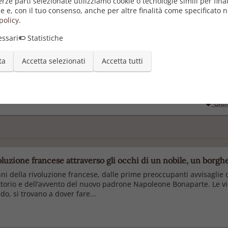
erze parti selezionate utilizziamo cookie o tecnologie simili per final
e e, con il tuo consenso, anche per altre finalità come specificato n
policy
.
Autore
ssari
Statistiche
Pubblica
ta
Accetta selezionati
Accetta tutti
08/0
Categori
Giall
Giall
oluzione francese attraverso gli occhi di un nobile, un borg
 della rivoluzione francese, dalle prime preoccupanti avvisaglie de
ttorio e dell’avvento del nuovo padrone Napoleone Bonaparte. Le vic
o, si trovano a dover fare...