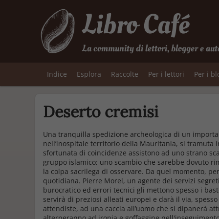
Libro Café
La community di lettori, blogger e aut
Indice
Esplora
Raccolte
Per i lettori
Per i b
Deserto cremisi
Una tranquilla spedizione archeologica di un importan
nell’inospitale territorio della Mauritania, si tramuta
sfortunata di coincidenze assistono ad uno strano sc
gruppo islamico; uno scambio che sarebbe dovuto rim
la colpa sacrilega di osservare. Da quel momento, per C
quotidiana. Pierre Morel, un agente dei servizi segreti
burocratico ed errori tecnici gli mettono spesso i baston
servirà di preziosi alleati europei e darà il via, spess
attendiste, ad una caccia all’uomo che si dipanerà attr
alterneranno ad ironia e goffaggine nell'inseguimento a