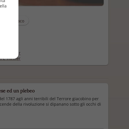
ità
ella
Valerio Ciaco
zione
9/2016
e
i e Thriller
i e Thriller
hese ed un plebeo
l 1787 agli anni terribili del Terrore giacobino per
ende della rivoluzione si dipanano sotto gli occhi di