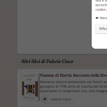
Noi e t
tecnich
cookie 
Nece
Rifiu
Altri libri di Valerio Ciaco
Fiamme di libertà: Racconto della Riv
Romanzo storico ambientato nei foschi anni
giungere al 1796 anno di nascita del Dire
osservatori e comprimari che, loro malgrad
Valerio Ciaco