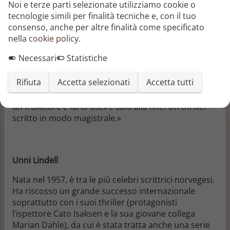
Noi e terze parti selezionate utilizziamo cookie o
il Sole 24 ore
tecnologie simili per finalità tecniche e, con il tuo
consenso, anche per altre finalità come specificato
nella
cookie policy
.
«
La terza vittima
è davvero un capolavoro!»
Necessari
Statistiche
Rifiuta
Accetta selezionati
Accetta tutti
«Unni Lindell sa come prendere il lettore, metterlo in
un frullatore e farlo uscire solo alla fine. Un thriller
scritto in modo magistrale.»
Unni Lindell
Nata nel 1957, è tra le più celebri scrittrici norvegesi.
Ha riscosso un grande successo internazionale
soprattutto con i suoi thriller (protagonisti
l’ispettore Cato Isaksen e la sua giovane collega
Marian Dahle), da cui è stata tratta anche una serie