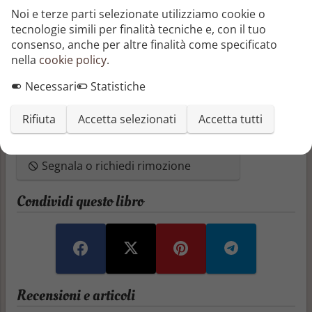
scoperto una cospirazione internazionale.
Noi e terze parti selezionate utilizziamo cookie o
Psicopatici con molte personalità, presentatori tv
tecnologie simili per finalità tecniche e, con il tuo
dipendenti da terapie alternative, hackers belle e
consenso, anche per altre finalità come specificato
sexy e moltissimi personaggi variopinti formano
nella
cookie policy
.
l'universo dell'autore di questa storia, Roberto
Necessari
Statistiche
López-Herrero, colui che, per dimostrare il suo sano
stato mentale, debutta con una trama di intrighi e di
passione emulando la stessa Agatha Christie. O che
Rifiuta
Accetta selezionati
Accetta tutti
so io.
Segnala o richiedi rimozione
Condividi questo libro
Recensioni e articoli