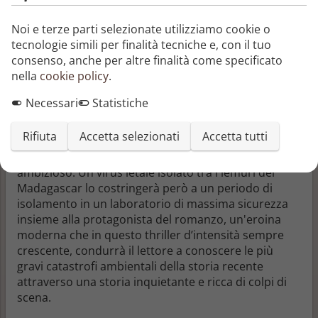
Gialli e Thriller
Noi e terze parti selezionate utilizziamo cookie o
Gialli e Thriller
tecnologie simili per finalità tecniche e, con il tuo
consenso, anche per altre finalità come specificato
"Quando lo chiudi, speri che sia tutto frutto della
nella
cookie policy
.
fantasia dell'autrice".
Necessari
Statistiche
Un virologo di fama mondiale, responsabile di
importanti operazioni di monitoraggio ambientale,
Rifiuta
Accetta selezionati
Accetta tutti
con l'aiuto di una società finanziata da miliardari
filantropi, ha in mente di realizzare un progetto
ambizioso. Un virus letale isolato tra i lemuri del
Madagascar lo costringerà però a un periodo di
isolamento in un laboratorio di massima sicurezza
insieme alla protagonista del romanzo, un'eroina
moderna che in questo thriller d’intensità sempre
crescente, condurrà il lettore a conoscere le più
gravi catastrofi ambientali della storia recente
attraverso una storia inquietante e ricca di colpi di
scena.