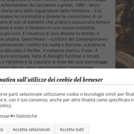
asformandosi da cacciatore a preda. 1980 – terzo
 storia vera dello Squartatore dello Yorkshire – è la
 essere l’eccezionalità e diviene la concrezione di un
rbero di voci di bambini che urlano e sussurrano lontani
 bene e male si fondono in una massa indistinta,
a più luce. E l’assenza di luce diviene lo sfondo, e
ione umana. David Peace – scrittore del contemporaneo
stralmente i confini tra realtà e finzione, scardina le
lla volta il thriller, il romanzo storico, il noir. E
ura sincopata, fatta di dialoghi fulminei e ritratti
 e ripetitiva è la coazione al male dei suoi personaggi.
mane che un unico ago magnetico: l’ossessione.
mativa sull'utilizzo dei cookie del browser
erze parti selezionate utilizziamo cookie o tecnologie simili per final
e e, con il tuo consenso, anche per altre finalità come specificato n
policy
.
ssari
Statistiche
ta
Accetta selezionati
Accetta tutti