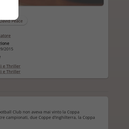
David Peace
iatore
zione
9/2015
e
i e Thriller
i e Thriller
Football Club non aveva mai vinto la Coppa
o tre campionati, due Coppe d’Inghilterra, la Coppa