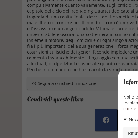
compulsivamente quanto vanamente, sugli omicidi, tr
capitolo del ciclo del Red Riding Quartet dedicato alla
tragedia di una realtà finale, dove il delitto smette di
male libero di correre per il mondo, il coro è un rive
e l’assassino è un angelo caduto. Vittima e carnefice,
imperforabile e oscura, una coltre nera in cui non filtr
insieme il motore, degli omicidi e di ogni singola az
fra i più importanti della sua generazione – forza magi
costrizioni stilistiche dei generi facendo implodere uno a
reinventa instancabilmente il linguaggio con una scritt
allucinati, di ripetizioni esasperate quanto esasperata
Perché in un mondo che ha smarrito la strada non ri
Infor
Segnala o richiedi rimozione
Noi e t
Condividi questo libro
tecnich
cookie 
Nece
Rifiu