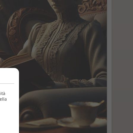
ità
ella