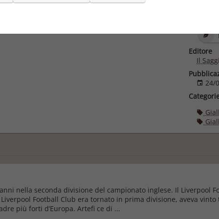
Autore
Editore
Il Sagg
Pubblica
24/0
Categori
Giall
Giall
 anni nella seconda divisione del campionato inglese. Il Liverpool 
il Liverpool Football Club era tornato in prima divisione, aveva vint
e più forti d’Europa. Artefi ce di ...