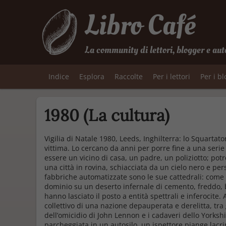
Libro Café
La community di lettori, blogger e aut
Indice
Esplora
Raccolte
Per i lettori
Per i b
1980 (La cultura)
Vigilia di Natale 1980, Leeds, Inghilterra: lo Squarta
vittima. Lo cercano da anni per porre fine a una seri
essere un vicino di casa, un padre, un poliziotto; pot
una città in rovina, schiacciata da un cielo nero e per
fabbriche automatizzate sono le sue cattedrali: come
dominio su un deserto infernale di cemento, freddo, 
hanno lasciato il posto a entità spettrali e inferocite. 
collettivo di una nazione depauperata e derelitta, tra gl
dell’omicidio di John Lennon e i cadaveri dello Yorkshi
parcheggiata in un autosilo, un ispettore piange lacri