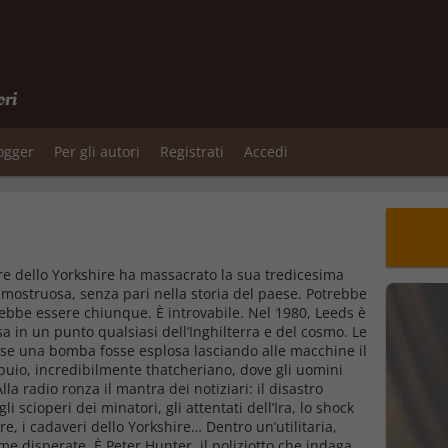
ori
logger
Per gli autori
Registrati
Accedi
tore dello Yorkshire ha massacrato la sua tredicesima
e mostruosa, senza pari nella storia del paese. Potrebbe
rebbe essere chiunque. È introvabile. Nel 1980, Leeds è
sa in un punto qualsiasi dell’Inghilterra e del cosmo. Le
 se una bomba fosse esplosa lasciando alle macchine il
buio, incredibilmente thatcheriano, dove gli uomini
Alla radio ronza il mantra dei notiziari: il disastro
i scioperi dei minatori, gli attentati dell’Ira, lo shock
re, i cadaveri dello Yorkshire… Dentro un’utilitaria,
me disperate. È Peter Hunter, il poliziotto che indaga,