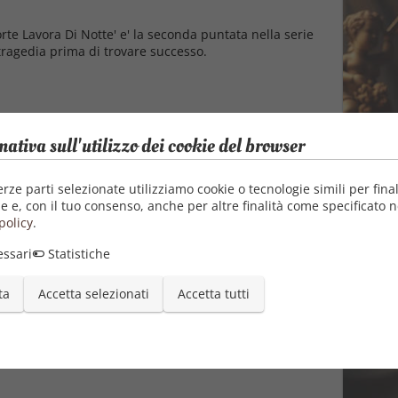
te Lavora Di Notte' e' la seconda puntata nella serie
tragedia prima di trovare successo.
mativa sull'utilizzo dei cookie del browser
erze parti selezionate utilizziamo cookie o tecnologie simili per final
e e, con il tuo consenso, anche per altre finalità come specificato n
policy
.
ssari
Statistiche
ta
Accetta selezionati
Accetta tutti