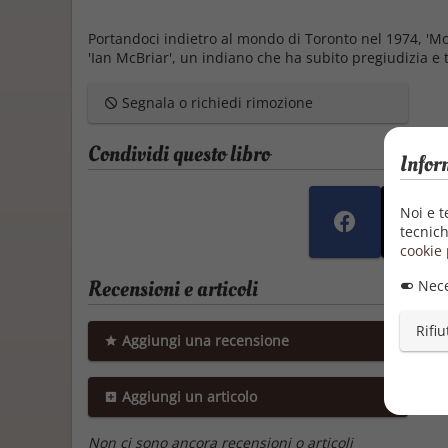
Portandoci indietro al mondo di Toronto nel 1974, 'Mor
'Ian McBriar', un indiano che ha subito pregiudizia e 
Segnala o richiedi rimozione
Condividi questo libro
Infor
Noi e t
tecnich
cookie 
Recensioni e articoli
Nece
Rifiu
Aggiungi una recensione
Aggiungi un articolo
Non ci sono ancora recensioni o articoli