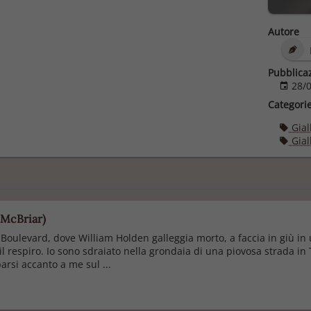
Autore
Pubblica
28/0
Categori
Giall
Giall
 McBriar)
 Boulevard, dove William Holden galleggia morto, a faccia in giù in
 respiro. Io sono sdraiato nella grondaia di una piovosa strada in 
arsi accanto a me sul ...