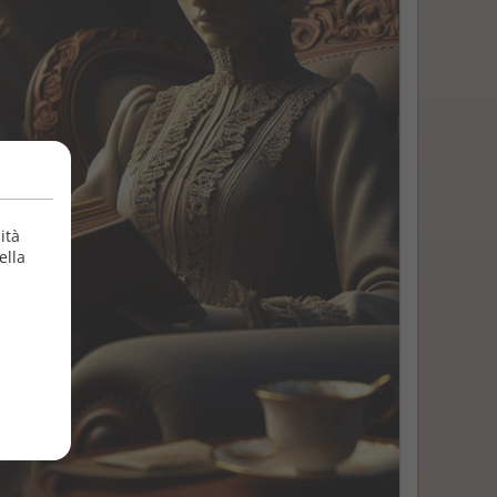
ità
ella