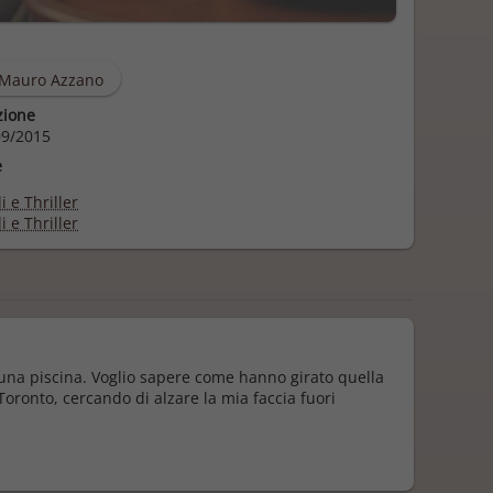
Mauro Azzano
zione
9/2015
e
i e Thriller
i e Thriller
 una piscina. Voglio sapere come hanno girato quella
Toronto, cercando di alzare la mia faccia fuori