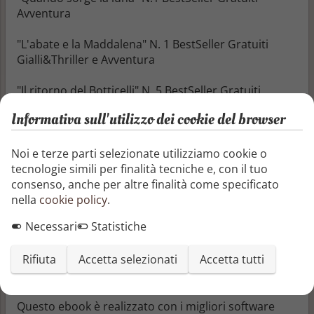
Avventura
"L'abate e la Maddalena" N. 1 BestSeller Gratuiti
Gialli&Thriller e Avventura
"Il ritorno del Botticelli" N. 5 BestSeller Gratuiti
Gialli&Thriller
Informativa sull'utilizzo dei cookie del browser
"La dimora del collezionista" N. 3 BestSeller Gratuiti
Gialli&Thriller
Noi e terze parti selezionate utilizziamo cookie o
tecnologie simili per finalità tecniche e, con il tuo
consenso, anche per altre finalità come specificato
nella
cookie policy
.
Visita il sito dell'Autore:
Necessari
Statistiche
www.maxfiorelli.com
Rifiuta
Accetta selezionati
Accetta tutti
Questo ebook è realizzato con i migliori software