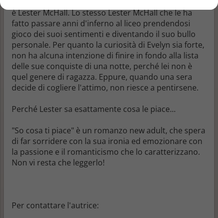
d'amore. E l'unico che sembra sapere cosa lei voglia
è Lester McHall. Lo stesso Lester McHall che le ha
fatto passare anni d'inferno al liceo prendendosi
gioco dei suoi sentimenti e diventando il suo bullo
personale. Per quanto la curiosità di Evelyn sia forte,
non ha alcuna intenzione di finire in fondo alla lista
delle sue conquiste di una notte, perché lei non è
quel genere di ragazza. Eppure, quando una sera
decide di cogliere l'attimo, non riesce a pentirsene.
Perché Lester sa esattamente cosa le piace...
"So cosa ti piace" è un romanzo new adult, che spera
di far sorridere con la sua ironia ed emozionare con
la passione e il romanticismo che lo caratterizzano.
Non vi resta che leggerlo!
Per contattare l'autrice: