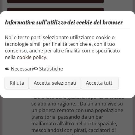
Aggiungi un articolo
Informativa sull'utilizzo dei cookie del browser
Non ci sono ancora recensioni o articoli
Noi e terze parti selezionate utilizziamo cookie o
tecnologie simili per finalità tecniche e, con il tuo
Altri libri di Michael Robertson
consenso, anche per altre finalità come specificato
nella
cookie policy
.
Galactic Terror Books 1 - 3 (Edizione
Necessari
Statistiche
Italiana): A Space Opera (Galactic Terror
(Edizione Italiana))
Rifiuta
Accetta selezionati
Accetta tutti
Dicono che non si possa sfuggire al
proprio passato, e ora che ha raggiunto
l’altro lato della galassia, Sparks si chiede
se abbiano ragione… Da un anno vive su
un pianeta remoto con una popolazione
transitoria, passando da un bar
malfamato all’altro nel porto spaziale,
mescolandosi con pirati, cacciatori di