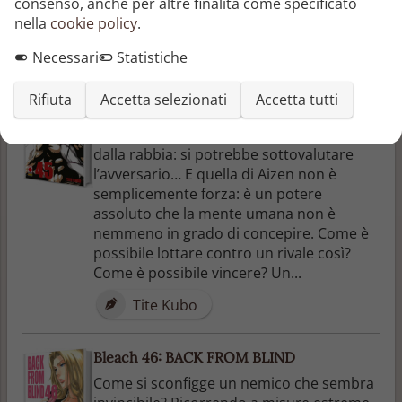
consenso, anche per altre finalità come specificato
Aporro!
nella
cookie policy
.
Tite Kubo
Necessari
Statistiche
Bleach 45: THE BURNOUT INFERNO
Rifiuta
Accetta selezionati
Accetta tutti
Shinji Hirako sfodera la spada contro
Aizen, ma è rischioso combattere accecati
dalla rabbia: si potrebbe sottovalutare
l’avversario… E quella di Aizen non è
semplicemente forza: è un potere
assoluto che la mente umana non è
nemmeno in grado di concepire. Come è
possibile lottare contro un rivale così?
Come è possibile vincere? Un...
Tite Kubo
Bleach 46: BACK FROM BLIND
Come si sconfigge un nemico che sembra