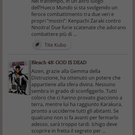
Nel frattempo, in un altro luogo
dell’Hueco Mundo si sta svolgendo un
feroce combattimento tra due veri e
propri “mostri”: Kenpachi Zaraki contro
Nnoitra! Due furie scatenate che adorano
combattere più di ...
Tite Kubo
Bleach 48: GOD IS DEAD
Aizen, grazie alla Gemma della
Distruzione, ha ottenuto un potere che
appartiene alla sfera divina. Nessuno
sembra in grado di sconfiggerlo. Tutti
coloro che ci hanno provato giacciono a
terra, mentre lui ha raggiunto Karakura,
pronto a ucciderne tutti gli abitanti. Se
qualcuno non si fa avanti per fermarlo
adesso, sarà troppo tardi. Ichigo deve
scoprire in fretta il segreto per ...