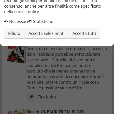
lo attende? Nel frattempo, Uryu e Renji
tecnologie simili per finalità tecniche e, con il tuo
continuano il combattimento contro
consenso, anche per altre finalità come specificato
Aporro!
nella
cookie policy
.
Tite Kubo
Necessari
Statistiche
Rifiuta
Accetta selezionati
Accetta tutti
Bleach 45: THE BURNOUT INFERNO
Shinji Hirako sfodera la spada contro
Aizen, ma è rischioso combattere accecati
dalla rabbia: si potrebbe sottovalutare
l’avversario… E quella di Aizen non è
semplicemente forza: è un potere
assoluto che la mente umana non è
nemmeno in grado di concepire. Come è
possibile lottare contro un rivale così?
Come è possibile vincere? Un...
Tite Kubo
Bleach 46: BACK FROM BLIND