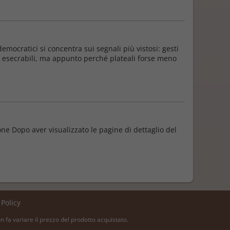
emocratici si concentra sui segnali più vistosi: gesti
meni esecrabili, ma appunto perché plateali forse meno
one Dopo aver visualizzato le pagine di dettaglio del
 Policy
on fa variare il prezzo del prodotto acquistato.