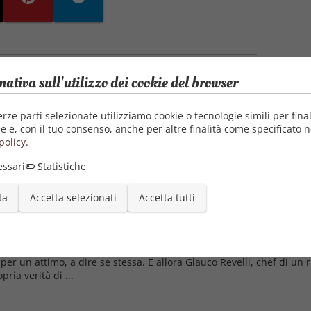
mativa sull'utilizzo dei cookie del browser
erze parti selezionate utilizziamo cookie o tecnologie simili per final
e e, con il tuo consenso, anche per altre finalità come specificato n
policy
.
ssari
Statistiche
ta
Accetta selezionati
Accetta tutti
rno in cui tua moglie, all’improvviso, scoppia a piangere in cucina, 
per un attimo, a dire se stessa. E allora Glauco Revelli, chef di u
pria verità di ...