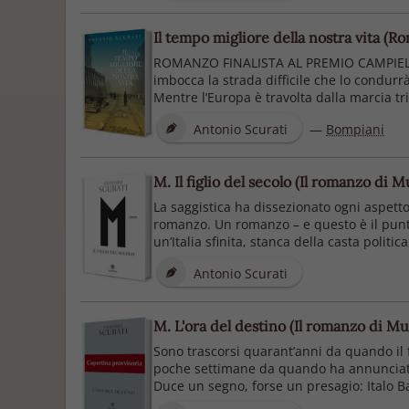
Il tempo migliore della nostra vita (
ROMANZO FINALISTA AL PREMIO CAMPIELLO 2
imbocca la strada difficile che lo condur
Mentre l’Europa è travolta dalla marcia tri
Antonio Scurati
—
Bompiani
M. Il figlio del secolo (Il romanzo di Mu
La saggistica ha dissezionato ogni aspetto
romanzo. Un romanzo – e questo è il punto 
un’Italia sfinita, stanca della casta politic
Antonio Scurati
M. L'ora del destino (Il romanzo di Mus
Sono trascorsi quarant’anni da quando il f
poche settimane da quando ha annunciato ag
Duce un segno, forse un presagio: Italo Balb