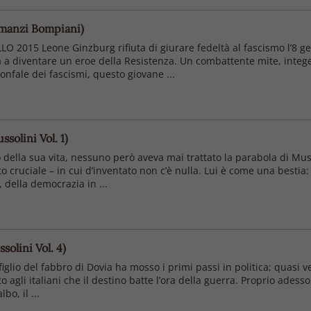
Romanzi Bompiani)
015 Leone Ginzburg rifiuta di giurare fedeltà al fascismo l’8 ge
rà a diventare un eroe della Resistenza. Un combattente mite, integ
onfale dei fascismi, questo giovane ...
ssolini Vol. 1)
 della sua vita, nessuno però aveva mai trattato la parabola di Mus
cruciale – in cui d’inventato non c’è nulla. Lui è come una bestia: s
a, della democrazia in ...
solini Vol. 4)
iglio del fabbro di Dovia ha mosso i primi passi in politica; quasi
li italiani che il destino batte l’ora della guerra. Proprio adesso, 
o, il ...