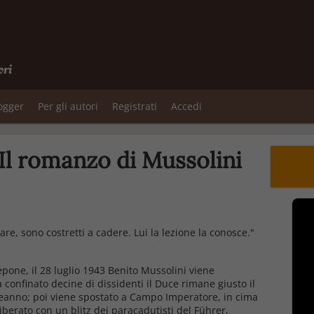
ori
logger
Per gli autori
Registrati
Accedi
 (Il romanzo di Mussolini
re, sono costretti a cadere. Lui la lezione la conosce."
pone, il 28 luglio 1943 Benito Mussolini viene
 confinato decine di dissidenti il Duce rimane giusto il
leanno; poi viene spostato a Campo Imperatore, in cima
iberato con un blitz dei paracadutisti del Führer,