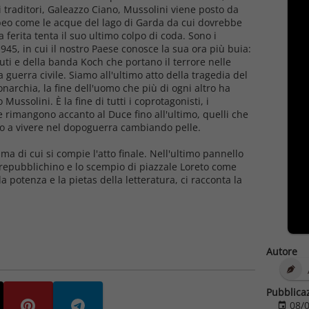
i traditori, Galeazzo Ciano, Mussolini viene posto da
beo come le acque del lago di Garda da cui dovrebbe
 ferita tenta il suo ultimo colpo di coda. Sono i
1945, in cui il nostro Paese conosce la sua ora più buia:
Muti e della banda Koch che portano il terrore nelle
 guerra civile. Siamo all'ultimo atto della tragedia del
onarchia, la fine dell'uomo che più di ogni altro ha
ussolini. È la fine di tutti i coprotagonisti, i
he rimangono accanto al Duce fino all'ultimo, quelli che
to a vivere nel dopoguerra cambiando pelle.
a di cui si compie l'atto finale. Nell'ultimo pannello
o repubblichino e lo scempio di piazzale Loreto come
la potenza e la
pietas
della letteratura, ci racconta la
Autore
Pubblica
08/0