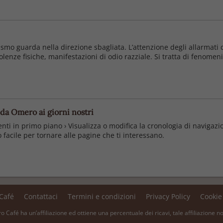
ismo guarda nella direzione sbagliata. L’attenzione degli allarmati d
 violenze fisiche, manifestazioni di odio razziale. Si tratta di feno
 da Omero ai giorni nostri
enti in primo piano › Visualizza o modifica la cronologia di navigazi
facile per tornare alle pagine che ti interessano.
 Café
Contattaci
Termini e condizioni
Privacy Policy
Cookie
bro Café ha un’affiliazione ed ottiene una percentuale dei ricavi, tale affiliazione n