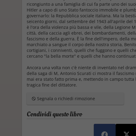
ricongiunto a una famiglia di cui fa parte uno dei suo
Hitler a capo di uno Stato fantoccio immobile e plum
governarlo: la Repubblica sociale italiana. Ma la bestia
seicento giorni, dal settembre del 1943 all'aprile del 
è l'ora della violenza più bassa e vile, della Legione 
città, della caccia agli ebrei, dei bombardamenti, della
fascismo e della guerra. È la fine dell'impero, della m
marchiato a sangue il corpo della nostra storia, Benito M
cortigiani, i conniventi, quelli che fuggono e quelli c
cercano "la bella morte" e quelli che hanno continua
Ancora una volta non c'è niente di inventato nel dramm
della saga di
M
, Antonio Scurati ci mostra il fascism
mai era stato fatto prima e, mettendo in campo tutta 
tragica fine del dittatore.
Segnala o richiedi rimozione
Condividi questo libro