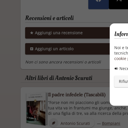
Recensioni e articoli
Infor
Aggiungi una recensione
Noi e t
Aggiungi un articolo
tecnich
cookie 
Non ci sono ancora recensioni o articoli
Nece
Altri libri di Antonio Scurati
Rifiu
Il padre infedele (Tascabili)
“Forse non mi piacciono gli uomini.” Il gio
tua vita va in frantumi ma giunge, anche, 
di una figlia di tre, va alla ricerca della pro
Antonio Scurati
—
Bompiani