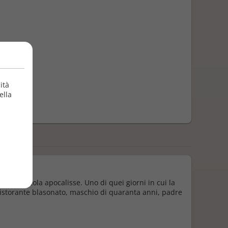
ità
ella
è una piccola apocalisse. Uno di quei giorni in cui la
n ristorante blasonato, maschio di quaranta anni, padre