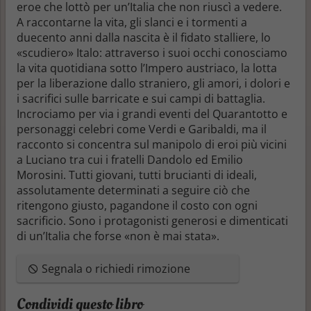
eroe che lottò per un’Italia che non riuscì a vedere.
A raccontarne la vita, gli slanci e i tormenti a
duecento anni dalla nascita è il fidato stalliere, lo
«scudiero» Italo: attraverso i suoi occhi conosciamo
la vita quotidiana sotto l’Impero austriaco, la lotta
per la liberazione dallo straniero, gli amori, i dolori e
i sacrifici sulle barricate e sui campi di battaglia.
Incrociamo per via i grandi eventi del Quarantotto e
personaggi celebri come Verdi e Garibaldi, ma il
racconto si concentra sul manipolo di eroi più vicini
a Luciano tra cui i fratelli Dandolo ed Emilio
Morosini. Tutti giovani, tutti brucianti di ideali,
assolutamente determinati a seguire ciò che
ritengono giusto, pagandone il costo con ogni
sacrificio. Sono i protagonisti generosi e dimenticati
di un’Italia che forse «non è mai stata».
Segnala o richiedi rimozione
Condividi questo libro