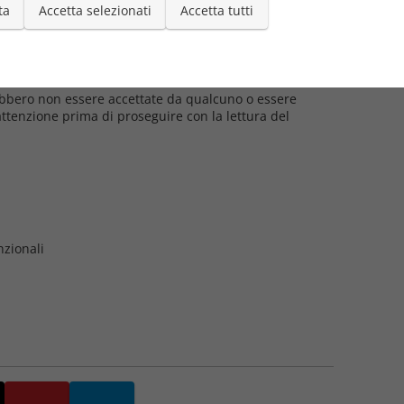
ta
Accetta selezionati
Accetta tutti
Pubblica
15/0
bbero non essere accettate da qualcuno o essere
 attenzione prima di proseguire con la lettura del
nzionali