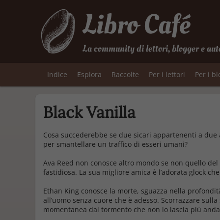
Libro Café
La community di lettori, blogger e aut
Indice
Esplora
Raccolte
Per i lettori
Per i b
Black Vanilla
Cosa succederebbe se due sicari appartenenti a due ag
per smantellare un traffico di esseri umani?
Ava Reed non conosce altro mondo se non quello del 
fastidiosa. La sua migliore amica è l’adorata glock ch
Ethan King conosce la morte, sguazza nella profondità
all’uomo senza cuore che è adesso. Scorrazzare sulla
momentanea dal tormento che non lo lascia più andare