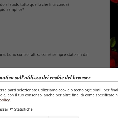
o al suolo tutto quello che li circonda?
 più semplice?
a. L’uno contro l’altro, com’è sempre stato sin dal
mativa sull'utilizzo dei cookie del browser
erze parti selezionate utilizziamo cookie o tecnologie simili per final
e e, con il tuo consenso, anche per altre finalità come specificato n
policy
.
ssari
Statistiche
Autore