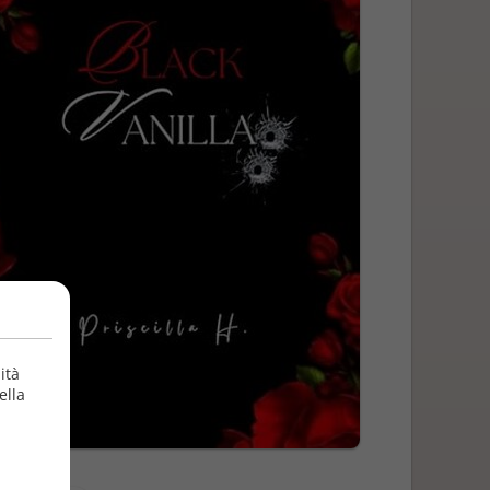
ità
ella