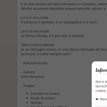
E se due anime corrotte entrassero in contatto, radend
Perché se amare dovrebbe essere naturale, odiarsi è
Lui è il mio rivale.
Il samurai è spietato, è un sociopatico, è il
nero
.
Lei è la mia rivale.
La felina è furba, è il peccato, è
ekanite
.
“
Nero
contro
ekanite
.
In un miscuglio divino, in una danza sensuale ed oscur
principio, e come sempre sarà.”
- Autoconclusivo
Infor
- Genere:
Dark Romance
Noi e t
- Tropes:
tecnich
cookie 
Enemies to Lovers
Rivals to Lovers
Nece
Hitman