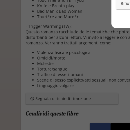
Touch her and I k*ll you
Rifiu
Knife e Breath play
Bad Man x Bad Woman
Tourt*re and Murd*r
- Trigger Warming (TW):
Questo romanzo racchiude delle tematiche che potre
disturbanti per alcuni lettori. Vi invito a leggerle con
romanzo. Verranno trattati argomenti come:
Violenza fisica e psicologica
Omicidi/morte
Molestie
Torture/sangue
Traffico di esseri umani
Scene di sesso esplicito/atti sessuali non conve
Linguaggio volgare
Segnala o richiedi rimozione
Condividi questo libro