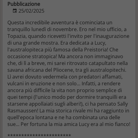
Pubblicazione
25/02/2025
Questa incredibile avventura è cominciata un
tranquillo lunedì di novembre. Ero nel mio ufficio, a
Topazia, quando ricevetti l'invito per l'inaugurazione
di una grande mostra. Era dedicata a Lucy,
l'australopiteca più famosa della Preistoria! Che
occasione stratopica! Ma ancora non immaginavo
che, di lì a breve, mi sarei ritrovato catapultato nella
savana africana del Pliocene, tra gli australopitechi.
Lì avrei dovuto vedermela con predatori affamati,
vulcani in eruzione e non solo... Infatti, a rendere
ancora più difficile la vita non proprio semplice di
quei tempi (l'unico modo per dormire tranquilli era
starsene appollaiati sugli alberi!), ci ha pensato Sally
Rasmaussen! La mia storica rivale mi ha raggiunto in
quell'epoca lontana e ne ha combinata una delle
sue... Per fortuna la mia amica Lucy era al mio fianco!
***********************