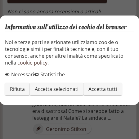
Non ci sono ancora recensioni o articoli
Informativa sull'utilizzo dei cookie del browser
Altri libri di Geronimo Stilton
Noi e terze parti selezionate utilizziamo cookie o
Viaggio nelle Terre degli Elfi
tecnologie simili per finalità tecniche e, con il tuo
consenso, anche per altre finalità come specificato
Poffartopo! Emergenza! Nel magico
nella
cookie policy
.
Villaggio degli Elfi era successa una cosa
terribile! Babbo Natale era al mare per le
Necessari
Statistiche
meritate vacanze estive, quando in sua
assenza tutti i giocattoli erano spariti dalla
Rifiuta
Accetta selezionati
Accetta tutti
fabbrica degli elfi! E con loro era
scomparso nel nulla anche l'elfo
guardiano, Kaarlo Safarlos... La situazione
era disastrosa! Come si sarebbe fatto a
festeggiare il Natale? La sindaca ...
Geronimo Stilton