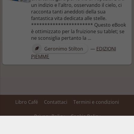
un indizio e l'altro, osservando il cielo, ci
racconta tanti aneddoti della sua
fantastica vita dedicata alle stelle.
*********************** Questo eBook
è ottimizzato per la fruizione su tablet; se
ne sconsiglia pertanto la ...
Geronimo Stilton
—
EDIZIONI
PIEMME
Libro Café
Contattaci
Termini e condizioni
Privacy Policy
Cookie Policy
Su alcuni dei link inseriti in questa pagina Libro Café ha un’affiliazione ed ottiene
una percentuale dei ricavi, tale affiliazione non fa variare il prezzo del prodotto