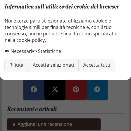
La battaglia fra gli intrighi di due aristocratici libertini
Informativa sull'utilizzo dei cookie del browser
e la casta morale delle loro vittime. L'illusione di un
sentimento autentico e il lucido desiderio di
Noi e terze parti selezionate utilizziamo cookie o
vendetta. Sotterfugi, passioni e seduzioni nella Parigi
tecnologie simili per finalità tecniche e, con il tuo
del Settecento, dove non esistono scrupoli per
consenso, anche per altre finalità come specificato
arrivare al cuore di una donna. Il romanzo che da
nella
cookie policy
.
oltre due secoli infiamma milioni di lettrici.
Necessari
Statistiche
Segnala o richiedi rimozione
Rifiuta
Accetta selezionati
Accetta tutti
Condividi questo libro
Recensioni e articoli
Aggiungi una recensione