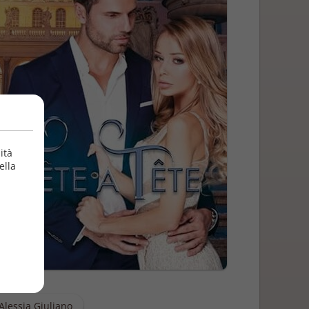
ità
ella
Alessia Giuliano