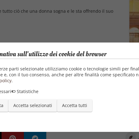
 tutto ciò che una donna sogna e le sta offrendo il suo
menti? O la passione che divampa tra loro è destinata a
mativa sull'utilizzo dei cookie del browser
erze parti selezionate utilizziamo cookie o tecnologie simili per final
e e, con il tuo consenso, anche per altre finalità come specificato n
policy
.
ssari
Statistiche
ta
Accetta selezionati
Accetta tutti
Autore