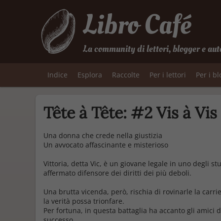
Libro Café
La community di lettori, blogger e aut
Indice
Esplora
Raccolte
Per i lettori
Per i b
Tête à Tête: #2 Vis à Vis
Una donna che crede nella giustizia
Un avvocato affascinante e misterioso
Vittoria, detta Vic, è un giovane legale in uno degli 
affermato difensore dei diritti dei più deboli.
Una brutta vicenda, però, rischia di rovinarle la carri
la verità possa trionfare.
Per fortuna, in questa battaglia ha accanto gli amici 
successo.