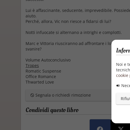
Lui è affascinante, seducente, imprevedibile. Possiede
aiuto.
Perché, allora, Vic non riesce a fidarsi di lui?
Notti infuocate si alternano a intrighi e complotti.
Marc e Vittoria riusciranno ad affrontare i loro senti
Infor
svanire?
Volume Autoconclusivo
Noi e t
Tropes
tecnich
Romatic Suspense
cookie 
Office Romance
Thwarted Love
Nece
Segnala o richiedi rimozione
Rifiu
Condividi questo libro