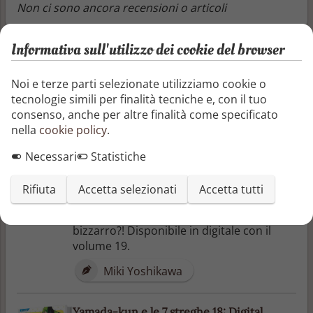
Non ci sono ancora recensioni o articoli
Altri libri di Miki Yoshikawa
Informativa sull'utilizzo dei cookie del browser
Noi e terze parti selezionate utilizziamo cookie o
Yamada-kun e le 7 streghe 19: Digital
tecnologie simili per finalità tecniche e, con il tuo
Edition
consenso, anche per altre finalità come specificato
Yamada è un teppistello prepotente,
nella
cookie policy
.
temuto e rispettato da tutti i suoi
compagni. Un bel giorno, cadendo dalle
Necessari
Statistiche
scale, bacia casualmente Urara, una
secchiona di primo livello… e i due si
Rifiuta
Accetta selezionati
Accetta tutti
ritrovano l’uno nel corpo dell’altra! Quale
arcano si cela dietro a un evento tanto
bizzarro?! Disponibile in digitale con il
volume 19.
Miki Yoshikawa
Yamada-kun e le 7 streghe 18: Digital