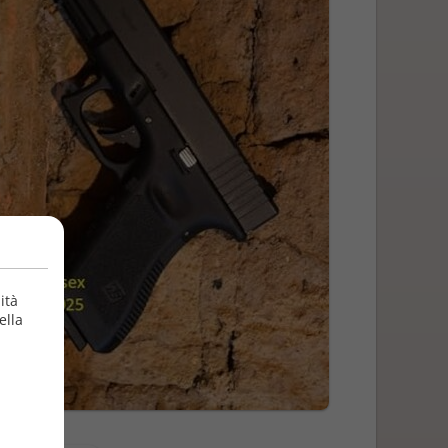
ità
ella