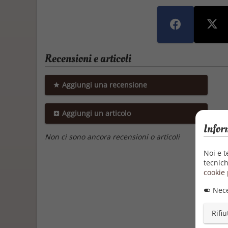
Recensioni e articoli
Aggiungi una recensione
Aggiungi un articolo
Infor
Non ci sono ancora recensioni o articoli
Noi e t
tecnich
cookie 
Nece
Rifiu