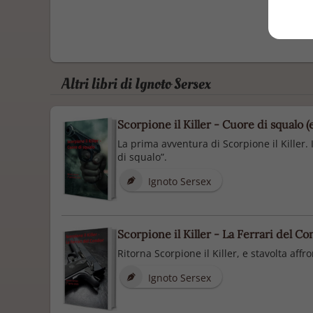
Altri libri di Ignoto Sersex
Scorpione il Killer - Cuore di squalo 
La prima avventura di Scorpione il Killer.
di squalo”.
Ignoto Sersex
Scorpione il Killer - La Ferrari del C
Ritorna Scorpione il Killer, e stavolta affr
Ignoto Sersex