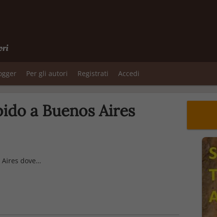
ori
logger
Per gli autori
Registrati
Accedi
rbido a Buenos Aires
s Aires dove…