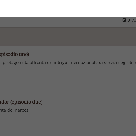
Pubblica
01/0
(episodio uno)
 Il protagonista affronta un intrigo internazionale di servizi segret
ondor (episodio due)
onta dei narcos.