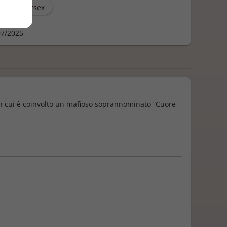
Ignoto Sersex
zione
7/2025
i in cui è coinvolto un mafioso soprannominato “Cuore