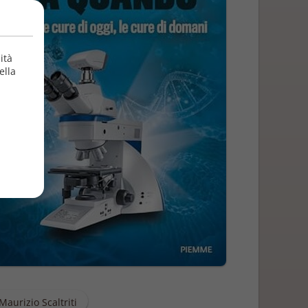
ità
ella
Maurizio Scaltriti