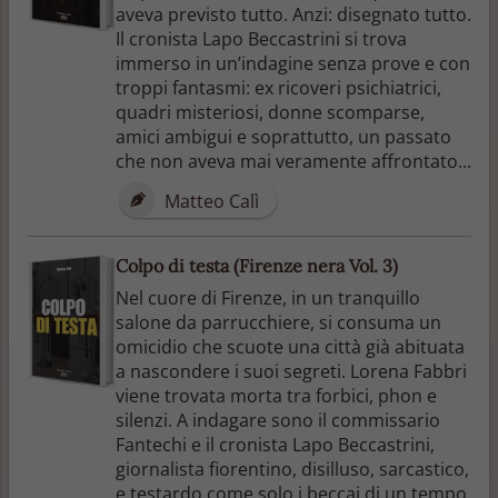
aveva previsto tutto. Anzi: disegnato tutto.
Il cronista Lapo Beccastrini si trova
immerso in un’indagine senza prove e con
troppi fantasmi: ex ricoveri psichiatrici,
quadri misteriosi, donne scomparse,
amici ambigui e soprattutto, un passato
che non aveva mai veramente affrontato...
Matteo Calì
Colpo di testa (Firenze nera Vol. 3)
Nel cuore di Firenze, in un tranquillo
salone da parrucchiere, si consuma un
omicidio che scuote una città già abituata
a nascondere i suoi segreti. Lorena Fabbri
viene trovata morta tra forbici, phon e
silenzi. A indagare sono il commissario
Fantechi e il cronista Lapo Beccastrini,
giornalista fiorentino, disilluso, sarcastico,
e testardo come solo i beccai di un tempo.