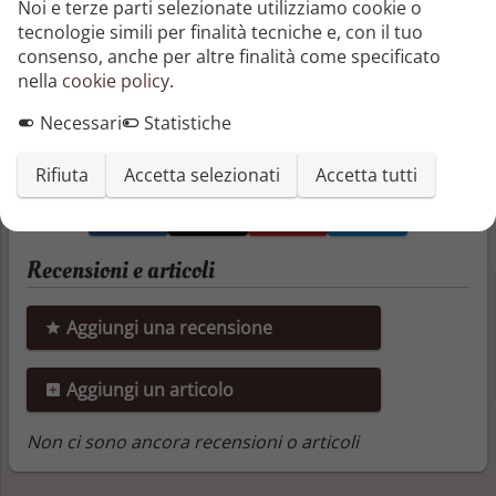
Noi e terze parti selezionate utilizziamo cookie o
Siete pronti a sollevare il sipario sulla verità?
tecnologie simili per finalità tecniche e, con il tuo
consenso, anche per altre finalità come specificato
Segnala o richiedi rimozione
nella
cookie policy
.
Condividi questo libro
Necessari
Statistiche
Rifiuta
Accetta selezionati
Accetta tutti
Recensioni e articoli
Aggiungi una recensione
Aggiungi un articolo
Non ci sono ancora recensioni o articoli