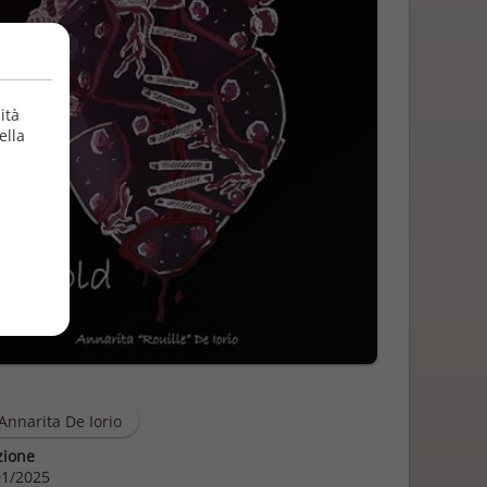
ità
ella
Annarita De Iorio
zione
1/2025