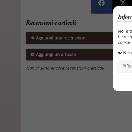
Infor
Recensioni e articoli
Noi e t
tecnich
Aggiungi una recensione
cookie 
Nece
Aggiungi un articolo
Rifiu
Non ci sono ancora recensioni o articoli