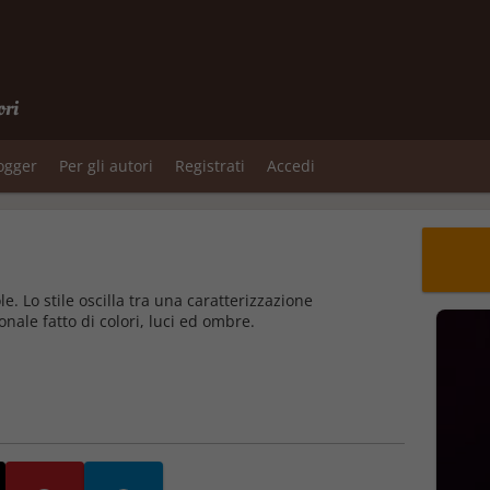
ori
logger
Per gli autori
Registrati
Accedi
le. Lo stile oscilla tra una caratterizzazione
nale fatto di colori, luci ed ombre.