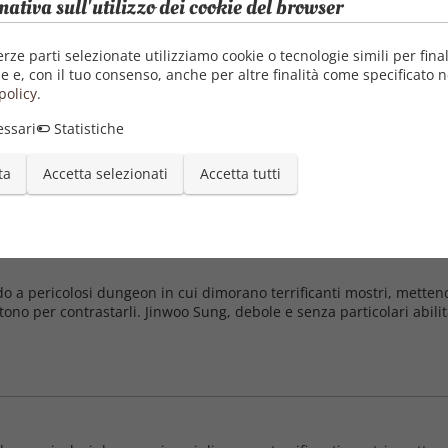
mativa sull'utilizzo dei cookie del browser
erze parti selezionate utilizziamo cookie o tecnologie simili per final
e e, con il tuo consenso, anche per altre finalità come specificato n
policy
.
ssari
Statistiche
do a pericolosi dungeon in cui dimorano terrificanti mostri, mettendo
ono per contrastarli. Jinwoo Sung, debole e senza particolari abilità
ta
Accetta selezionati
Accetta tutti
do a pericolosi dungeon in cui dimorano terrificanti mostri, mettendo
ono per contrastarli. Jinwoo Sung, debole e senza particolari abilità