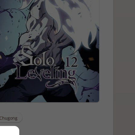
Chugong
zione
2/2025