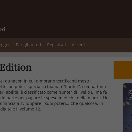
ori
logger
Per gli autori
Registrati
Accedi
 Edition
osi dungeon in cui dimorano terrificanti mostri,
etti con poteri speciali, chiamati “hunter”, combattono
i abilità, è classificato come hunter di livello E, ma fa
rende parte per pagare le spese mediche della madre. Un
 comincia a sviluppare i suoi poteri… Che qualcosa, in
 digitale il volume 12.