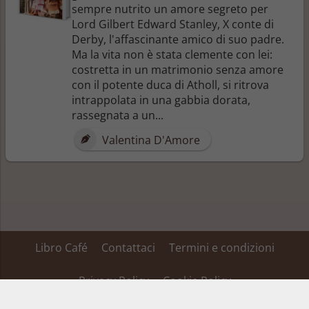
sempre nutrito un amore segreto per
Lord Gilbert Edward Stanley, X conte di
Derby, l'affascinante amico di suo padre.
Ma la vita non è stata clemente con lei:
costretta in un matrimonio senza amore
con il potente duca di Atholl, si ritrova
intrappolata in una gabbia dorata,
rassegnata a un...
Valentina D'Amore
Libro Café
Contattaci
Termini e condizioni
Privacy Policy
Cookie Policy
Su alcuni dei link inseriti in questa pagina Libro Café ha un’affiliazione ed ottiene