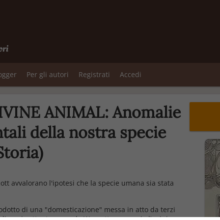
ori
logger
Per gli autori
Registrati
Accedi
VINE ANIMAL: Anomalie
li della nostra specie
Storia)
ott avvalorano
l'ipotesi che la specie umana sia stata
odotto di una "domesticazione" messa in atto da terzi
egli anni settanta, quando
Wescott scosse, sia l’opinione