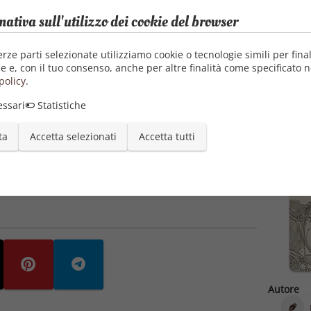
e Divine Animal"
.
mativa sull'utilizzo dei cookie del browser
della nostra specie, l’autore avanza la possibilità che
tificiali da parte di attori esterni:
antichi colonizzatori
erze parti selezionate utilizziamo cookie o tecnologie simili per final
ettive sugli ominidi guidando la nostra evoluzione,
e e, con il tuo consenso, anche per altre finalità come specificato n
policy
.
ssari
Statistiche
ta
Accetta selezionati
Accetta tutti
cate
mmieschi all’ominide pensante
Autore