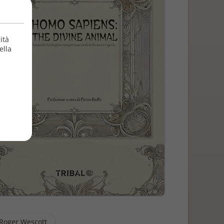
ità
ella
Roger Wescott