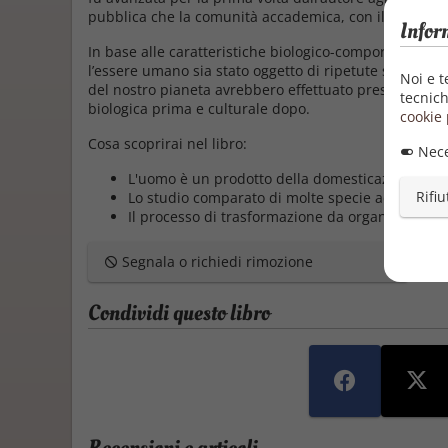
pubblica che la comunità accademica, con il libro
"Th
Infor
In base alle caratteristiche biologico-comportamentali 
l’essere umano sia stato oggetto di ripetute selezioni ar
Noi e t
del nostro pianeta
avrebbero effettuato pressioni sel
tecnich
biologica prima e culturale dopo.
cookie 
Cosa scoprirai nel libro:
Nece
L'uomo è un prodotto della domesticazione?
Rifiu
Lo studio comparato di molte specie addomesti
Il processo di trasformazione da organismi sci
Segnala o richiedi rimozione
Condividi questo libro