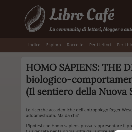
Libro Café
La community di lettori, blogger e aut
Indice
Esplora
Raccolte
Per i lettori
Per i b
HOMO SAPIENS: THE DI
biologico-comportamenta
(Il sentiero della Nuova 
Le ricerche accademiche dell'antropologo Roger Wesc
addomesticata. Ma da chi?
L'ipotesi che
Homo sapiens
possa rappresentare il pr
fu avanzata per la prima volta dall’autore agli inizi d