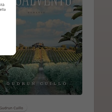
ità
ella
Gudrun Cuillo