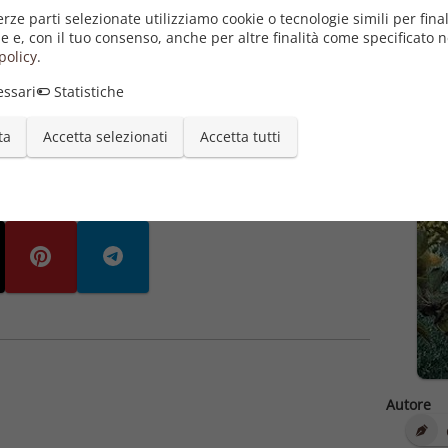
do intriso di storia e di legami familiari profondi che
erze parti selezionate utilizziamo cookie o tecnologie simili per final
o.
e e, con il tuo consenso, anche per altre finalità come specificato n
perta di sé, del potere delle proprie radici e della
policy
.
na donna in bilico tra il mondo che conosce e una nuova,
ssari
Statistiche
ta
Accetta selezionati
Accetta tutti
Autore