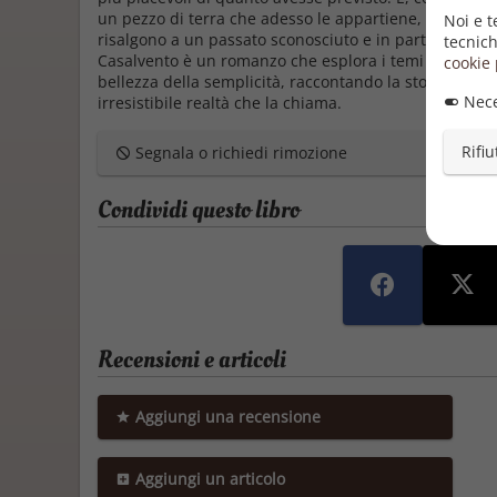
un pezzo di terra che adesso le appartiene, ma un mon
Noi e t
risalgono a un passato sconosciuto e in parte doloros
tecnich
Casalvento
è un romanzo che esplora i temi della risco
cookie 
bellezza della semplicità, raccontando la storia di u
Nece
irresistibile realtà che la chiama.
Rifiu
Segnala o richiedi rimozione
Condividi questo libro
Recensioni e articoli
Aggiungi una recensione
Aggiungi un articolo