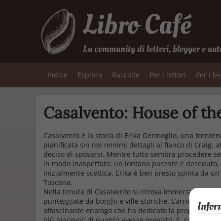
Libro Café
La community di lettori, blogger e aut
Indice
Esplora
Raccolte
Per i lettori
Per i b
Casalvento: House of the
Casalvento
è la storia di Erika Germoglio, una trente
pianificata sin nei minimi dettagli al fianco di Craig
deciso di sposarsi. Mentre tutto sembra procedere secon
in modo inaspettato: un lontano parente è deceduto, l
Inizialmente scettica, Erika è ben presto spinta da un’
Toscana.
Nella tenuta di Casalvento si ritrova immersa in un paes
punteggiate da borghi e ville storiche. L’arrivo nella s
Infor
affascinante enologo che ha dedicato la propria vita a
più piacevoli di quanto avesse previsto. E, con il pas