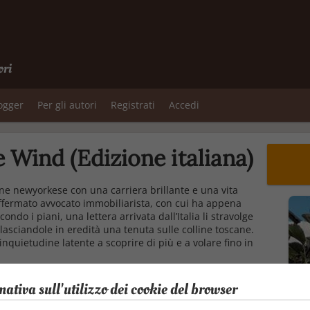
ori
logger
Per gli autori
Registrati
Accedi
 Wind (Edizione italiana)
nne newyorkese con una carriera brillante e una vita
, affermato avvocato immobiliarista, con cui ha appena
do i piani, una lettera arrivata dall’Italia li stravolge
asciandole in eredità una tenuta sulle colline toscane.
inquietudine latente a scoprire di più e a volare fino in
aggio da sogno: filari di viti, ulivi argentati, colline
ua proprietà e l’incontro con Paolo, il misterioso e
mativa sull'utilizzo dei cookie del browser
i vigneti che circondano la casa padronale, si rivelano
sare dei giorni, Erika scopre che Casalvento non è solo