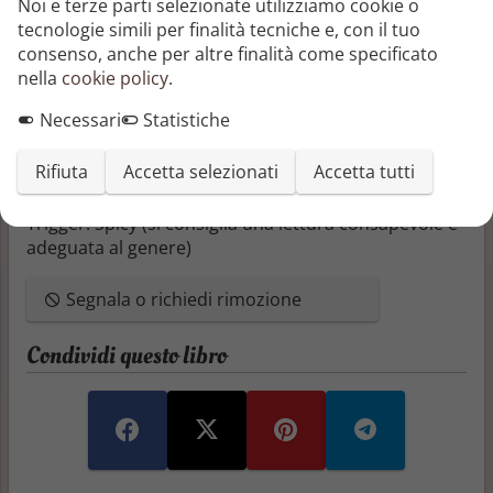
Noi e terze parti selezionate utilizziamo cookie o
cambiamento arriva nei momenti più inaspettati,
tecnologie simili per finalità tecniche e, con il tuo
quando siamo finalmente pronti a incontrare noi
consenso, anche per altre finalità come specificato
stessi. Un romanzo che sfida le convenzioni, esplora
nella
cookie policy
.
i confini dell’anima e ci ricorda che la libertà più
grande nasce sempre dall’accettazione di ciò che
Necessari
Statistiche
siamo.
Rifiuta
Accetta selezionati
Accetta tutti
Volume 1 di 2
Trigger:
Spicy (si consiglia una lettura consapevole e
adeguata al genere)
Segnala o richiedi rimozione
Condividi questo libro