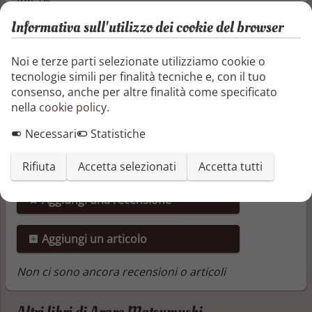
Vol. 06
Informativa sull'utilizzo dei cookie del browser
Segnala o richiedi rimozione
Noi e terze parti selezionate utilizziamo cookie o
Condividi questo libro
tecnologie simili per finalità tecniche e, con il tuo
consenso, anche per altre finalità come specificato
nella
cookie policy
.
Necessari
Statistiche
Recensioni e articoli
Rifiuta
Accetta selezionati
Accetta tutti
Aggiungi una recensione
Aggiungi un articolo
Non ci sono ancora recensioni o articoli
Altri libri di Arare Matsumushi