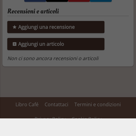
Recensioni e articoli
Aggiungi una recensione
Aggiungi un articolo
Non ci sono ancora recensioni o articoli
Libro Café
Contattaci
Termini e condizioni
Privacy Policy
Cookie Policy
Su alcuni dei link inseriti in questa pagina Libro Café ha un’affiliazione ed ottiene
una percentuale dei ricavi, tale affiliazione non fa variare il prezzo del prodotto