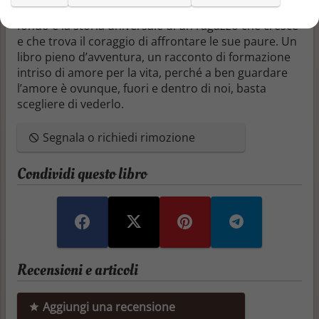
rispetto per gli altri, la scoperta del diverso, ma in
fondo è la storia universale di un ragazzo che cresce
e che trova il coraggio di affrontare le sue paure. Un
libro pieno d’avventura, un racconto di formazione
intriso di amore per la vita, perché a ben guardare
l’amore è ovunque, fuori e dentro di noi, basta
scegliere di vederlo.
Segnala o richiedi rimozione
Condividi questo libro
Recensioni e articoli
Aggiungi una recensione