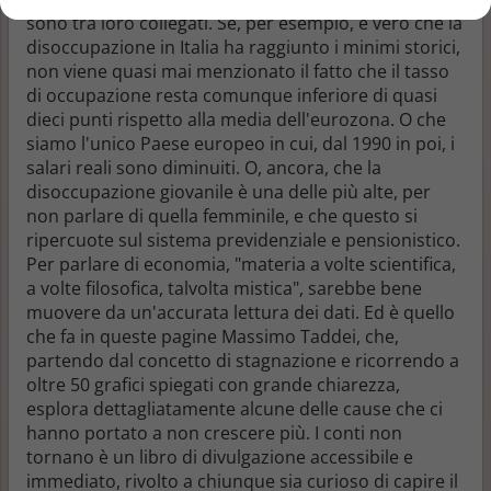
sono tra loro collegati. Se, per esempio, è vero che la
disoccupazione in Italia ha raggiunto i minimi storici,
non viene quasi mai menzionato il fatto che il tasso
di occupazione resta comunque inferiore di quasi
dieci punti rispetto alla media dell'eurozona. O che
siamo l'unico Paese europeo in cui, dal 1990 in poi, i
salari reali sono diminuiti. O, ancora, che la
disoccupazione giovanile è una delle più alte, per
non parlare di quella femminile, e che questo si
ripercuote sul sistema previdenziale e pensionistico.
Per parlare di economia, "materia a volte scientifica,
a volte filosofica, talvolta mistica", sarebbe bene
muovere da un'accurata lettura dei dati. Ed è quello
che fa in queste pagine Massimo Taddei, che,
partendo dal concetto di stagnazione e ricorrendo a
oltre 50 grafici spiegati con grande chiarezza,
esplora dettagliatamente alcune delle cause che ci
hanno portato a non crescere più. I conti non
tornano è un libro di divulgazione accessibile e
immediato, rivolto a chiunque sia curioso di capire il