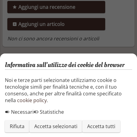
Aggiungi una recensione
Aggiungi un articolo
Non ci sono ancora recensioni o articoli
Altri libri di Masashi Kishimoto
Informativa sull'utilizzo dei cookie del browser
Naruto 61
Noi e terze parti selezionate utilizziamo cookie o
Continua la guerra fra l’esercito alleato dei
tecnologie simili per finalità tecniche e, con il tuo
ninja e le forze di Alba e Kabuto Yakushi. I
consenso, anche per altre finalità come specificato
coraggiosi Kille Bee e Naruto sono scesi in
nella
cookie policy
.
campo, decisi a dare man forte ai
compagni… nonostante siano l’obiettivo
Necessari
Statistiche
primario di Alba, che necessita dei loro
cercoteri per completare il suo piano di
Rifiuta
Accetta selezionati
Accetta tutti
dominazione.