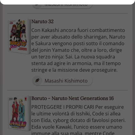
Masashi Kishimoto
Naruto 32
Con Kakashi ancora fuori combattimento
per aver abusato dello sharingan, Naruto
e Sakura vengono posti sotto il comando
del jonin Yamato che, oltre a loro, dirige
un terzo ninja: Sai. La nuova squadra
stenta ad agire in armonia, ma il tempo
stringe e la missione deve proseguire.
Masashi Kishimoto
Boruto - Naruto Next Generations 16
PROTEGGERE I PROPRI CARI Per eseguire
le ultime volontà di Isshiki, Code si allea
con Eida, cyborg dotato di favolosi poteri.
Eida vuole Kawaki, l’unico essere umano
immune alla sua malia, mentre Code