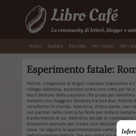
Libro Café
La community di lettori, blogger e aut
Indice
Esplora
Raccolte
Per i lettori
Per i b
Esperimento fatale: Ro
Patrick, insegnante di origini irlandesi trapiantato a C
collega Valentina, essendosi preso una cotta per lei 
Ma il demone della passione che prova per Valentina g
mettere una maggiore distanza tra loro due, Patrick dec
ritrasferirsi in Irlanda. Valentina, d'altra parte, non 
suo partner nella ricerca ha finito per isolarsi sempre
trasferimento di lui, Valentina decide di coinvolgerlo 
dispositivo pensato per creare una relazione sentimenta
cavia, lui seguirà la sperimentazione come psicologo. 
Infor
definitivamente Patrick, che non potrà più stare lonta