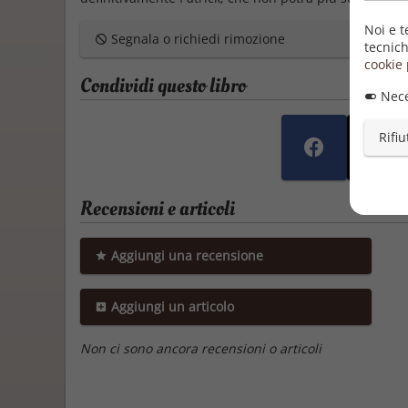
Noi e t
Segnala o richiedi rimozione
tecnich
cookie 
Condividi questo libro
Nece
Rifiu
Recensioni e articoli
Aggiungi una recensione
Aggiungi un articolo
Non ci sono ancora recensioni o articoli