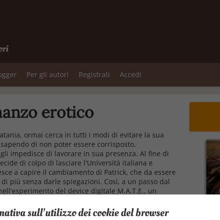
ori
logger
Per gli autori
Registrati
Accedi
manzo erotico
atania, ormai cerca in tutti i modi di evitare la sua
e sapendo di non poter essere corrisposto.
li impedisce di lavorare in sua presenza. Al fine di
ide di colpo di lasciare l'Università italiana e
riesce a capire il cambiamento di Patrick, che da essere
 di più senza darle spiegazioni. Così, a un passo dal
nell'esperimento del device digitale M.A.T.E., un
le tra l'utente e un avatar artificiale. Lei farà da
L'esperimento tuttavia rischia di fare capitolare
mativa sull'utilizzo dei cookie del browser
no dall'oggetto dei suoi desideri.