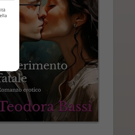
ità
ella