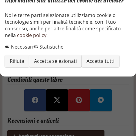
Informativa sull'utilizzo dei cookie del browser
04/02/2025
Noi e terze parti selezionate utilizziamo cookie o
Dolci Magie è la miglior pasticceria della città, ma
tecnologie simili per finalità tecniche e, con il tuo
nasconde un segreto. La proprietaria, Madeleine
consenso, anche per altre finalità come specificato
Ladolcezza, è una pastimaga: ha il potere di
nella
cookie policy
.
preparare dolci incantati! È giunto il momento di
capire se anche Candy, la sua nipotina, possiede lo
Necessari
Statistiche
stesso dono. Sarà lei la sua nuova apprendista?
Rifiuta
Accetta selezionati
Accetta tutti
Segnala o richiedi rimozione
Condividi questo libro
Recensioni e articoli