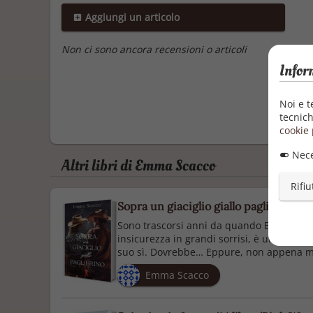
Aggiungi un articolo
Non ci sono ancora recensioni o articoli
Infor
Noi e t
tecnich
cookie 
Nece
Altri libri di Emma Scacco
Rifiu
Sopra un giaciglio giallo paglierino (La
Sono trascorsi anni da quando Benedetta h
insicurezza in grandi sorrisi, è una donna
suo sì. Dovrebbe… Eppure, non appena met
Emma Scacco