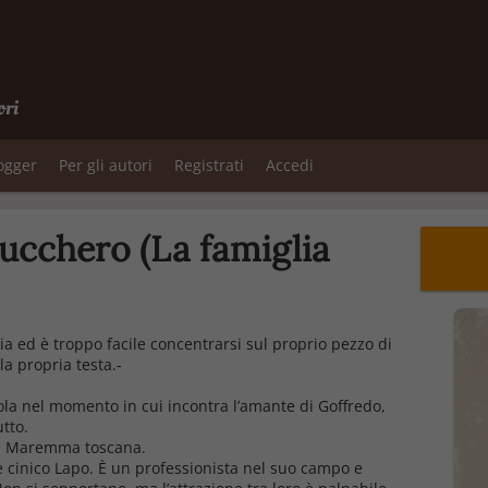
ori
logger
Per gli autori
Registrati
Accedi
zucchero (La famiglia
hia ed è troppo facile concentrarsi sul proprio pezzo di
a propria testa.-
ola nel momento in cui incontra l’amante di Goffredo,
tto.
lla Maremma toscana.
 e cinico Lapo. È un professionista nel suo campo e