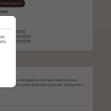
Emma Scacco
zione
1/2023
e
glia e relazioni
eratura e narrativa
ità
eratura e narrativa
ella
t
iù la ragazza sovrappeso che nascondeva la sua
e metà e ha scelto la tenuta Corsi per dichiarare il