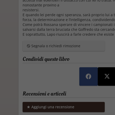
accetta mal volentieri il distacco con cui lei lo tratta.
nonostante provino a
resistersi.
E quando lei perde ogni speranza, sarà proprio lui 
forza, la determinazione e l’intelligenza, condividendo 
Come potrà Rossana sperare di vincere i campionati 
salvarsi dalla terra bruciata che Goffredo sta cercando
E soprattutto, Lapo riuscirà a farle credere che esiste
Segnala o richiedi rimozione
Condividi questo libro
Recensioni e articoli
Aggiungi una recensione