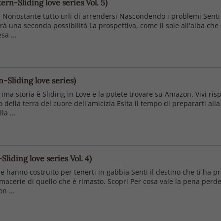
ern-Sliding love series Vol. 5)
e Nonostante tutto urli di arrendersi Nascondendo i problemi Senti Il
arà una seconda possibilità La prospettiva, come il sole all'alba che
sa ...
n-Sliding love series)
rima storia è Sliding in Love e la potete trovare su Amazon. Vivi ris
 della terra del cuore dell'amicizia Esita il tempo di prepararti alla
la ...
liding love series Vol. 4)
che hanno costruito per tenerti in gabbia Senti il destino che ti ha 
 macerie di quello che è rimasto. Scopri Per cosa vale la pena perde
n ...