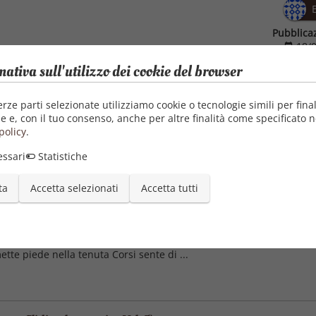
Pubblica
18/0
Categori
mativa sull'utilizzo dei cookie del browser
Fami
Lett
erze parti selezionate utilizziamo cookie o tecnologie simili per final
Lett
e e, con il tuo consenso, anche per altre finalità come specificato n
Spor
policy
.
ssari
Statistiche
ta
Accetta selezionati
Accetta tutti
 famiglia Corsi Vol. 2)
a detto addio a Noah e all'Italia. La sua vita è cambiata: non è p
 in procinto di sposarsi con l'uomo che dovrebbe essere la sua dolc
te piede nella tenuta Corsi sente di ...