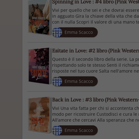
Spinning in Love : #4 libro (Pink West
Vivi per quello che sei e che dovrai esser
in agguato Gira la chiave della vita che d
con il nulla Scopri Il valore di una mano te
Emma Scacco
Esitate in Love: #2 libro (Pink Wester
Questo è il secondo libro della serie. La p
rispettando solo te stesso Senti il richiamo
risposte nel tuo cuore Salta nell'amore nel
Emma Scacco
Back in Love : #3 libro (Pink Western-S
Vivi Una vita fatta per chi si accontenta 
modo per ricostruire Custodisci e cura le
All’amore che cercavi Alla speranza che no
Emma Scacco