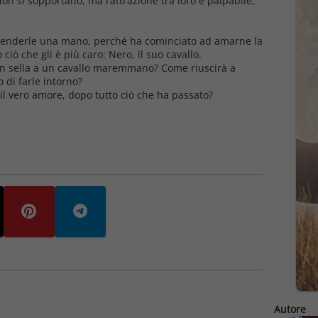
 Non si sopportano, ma l’attrazione tra loro è palpabile,
a tenderle una mano, perché ha cominciato ad amarne la
ciò che gli è più caro: Nero, il suo cavallo.
in sella a un cavallo maremmano? Come riuscirà a
 di farle intorno?
 il vero amore, dopo tutto ciò che ha passato?
Autore