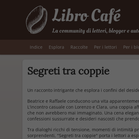
Libro Café
La community di lettori, blogger e aut
Indice
Esplora
Raccolte
Per i lettori
Per i b
Segreti tra coppie
Un racconto intrigante che esplora i confini del deside
Beatrice e Raffaele conducono una vita apparentement
L'incontro casuale con Lorenzo e Clara, una coppia aff
che non avrebbero mai immaginato. Una cena elegante 
confessioni sussurrate e desideri nascosti che prendo
Tra dialoghi ricchi di tensione, momenti di intimità pr
sorprendenti,
"Segreti tra coppie"
porta i lettori a esp