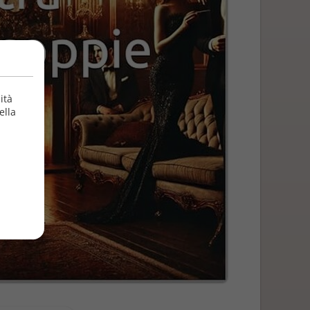
ità
ella