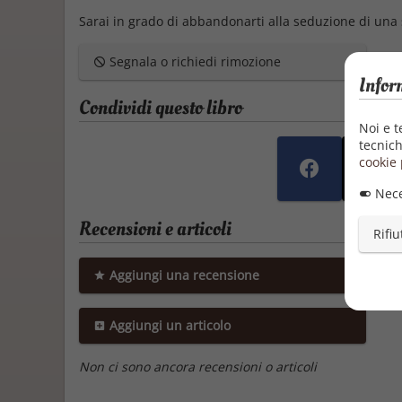
Sarai in grado di abbandonarti alla seduzione di una
Segnala o richiedi rimozione
Infor
Condividi questo libro
Noi e t
tecnich
cookie 
Nece
Recensioni e articoli
Rifiu
Aggiungi una recensione
Aggiungi un articolo
Non ci sono ancora recensioni o articoli