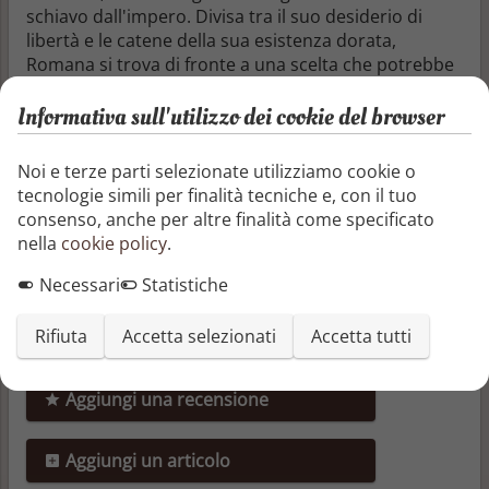
schiavo dall'impero. Divisa tra il suo desiderio di
libertà e le catene della sua esistenza dorata,
Romana si trova di fronte a una scelta che potrebbe
cambiare la sua vita per sempre...
Informativa sull'utilizzo dei cookie del browser
Segnala o richiedi rimozione
Noi e terze parti selezionate utilizziamo cookie o
Condividi questo libro
tecnologie simili per finalità tecniche e, con il tuo
consenso, anche per altre finalità come specificato
nella
cookie policy
.
Necessari
Statistiche
Rifiuta
Accetta selezionati
Accetta tutti
Recensioni e articoli
Aggiungi una recensione
Aggiungi un articolo