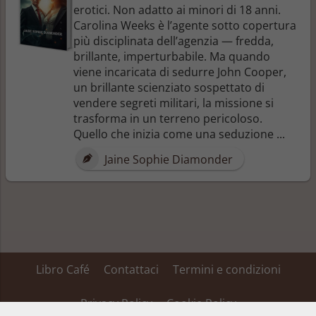
erotici. Non adatto ai minori di 18 anni.
Carolina Weeks è l’agente sotto copertura
più disciplinata dell’agenzia — fredda,
brillante, imperturbabile. Ma quando
viene incaricata di sedurre John Cooper,
un brillante scienziato sospettato di
vendere segreti militari, la missione si
trasforma in un terreno pericoloso.
Quello che inizia come una seduzione ...
Jaine Sophie Diamonder
Libro Café
Contattaci
Termini e condizioni
Privacy Policy
Cookie Policy