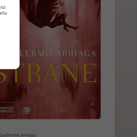
ità
ella
Guillermo Arriaga