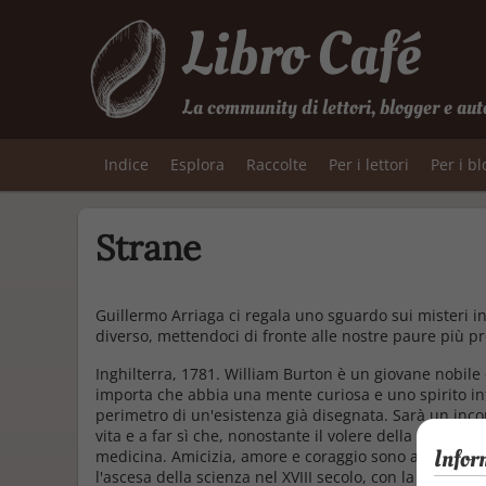
Libro Café
La community di lettori, blogger e aut
Indice
Esplora
Raccolte
Per i lettori
Per i b
Strane
Guillermo Arriaga ci regala uno sguardo sui misteri i
diverso, mettendoci di fronte alle nostre paure più p
Inghilterra, 1781. William Burton è un giovane nobile d
importa che abbia una mente curiosa e uno spirito in
perimetro di un'esistenza già disegnata. Sarà un inco
vita e a far sì che, nonostante il volere della famigli
Infor
medicina. Amicizia, amore e coraggio sono alcuni deg
l'ascesa della scienza nel XVIII secolo, con la sua lotta