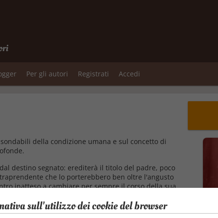
ori
logger
Per gli autori
Registrati
Accedi
nsondabili della condizione umana e sul concetto di
rofonde.
al destino segnato: erediterà il titolo del padre, poco
traprendente che lo porterebbero ben oltre l'angusto
ntro inatteso a cambiare per sempre il corso della sua
a, William abbandoni tutto per intraprendere gli studi di
mativa sull'utilizzo dei cookie del browser
li ingredienti di un'avventura che ha per sfondo
 alle convenzioni religiose e sociali, e al centro una