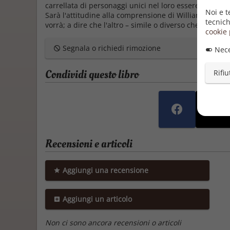
carrellata di personaggi unici nel loro essere al limite
Noi e t
Sarà l'attitudine alla comprensione di William a fargl
tecnich
vorrà; a dire che l'altro – simile o diverso che sia – ci 
cookie 
Segnala o richiedi rimozione
Nece
Condividi questo libro
Rifiu
Recensioni e articoli
Aggiungi una recensione
Aggiungi un articolo
Non ci sono ancora recensioni o articoli