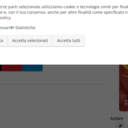
 della normalità.
erze parti selezionate utilizziamo cookie o tecnologie simili per final
i capire chi è veramente, e a farlo diventare l'uomo che
e e, con il tuo consenso, anche per altre finalità come specificato n
arricchisce e ci definisce.
policy
.
ssari
Statistiche
ta
Accetta selezionati
Accetta tutti
Autore