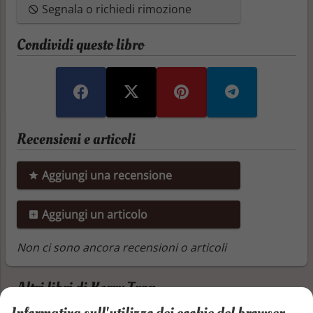
Segnala o richiedi rimozione
Condividi questo libro
Recensioni e articoli
Aggiungi una recensione
Aggiungi un articolo
Non ci sono ancora recensioni o articoli
Altri libri di Kerry Tran
Informativa sull'utilizzo dei cookie del browser