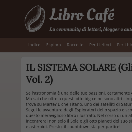
Libro Café
La community di lettori, blogger e aut
Indice
Esplora
Raccolte
Per i lettori
Per i b
IL SISTEMA SOLARE (Gli 
Vol. 2)
Se l'astronomia è una delle tue passioni, certamente c
Ma sai che oltre a questi otto big ce ne sono altri cin
trova su Marte? E che Titano, uno dei satelliti di Satu
Segui le avventure degli Esploratori dello spazio e sco
questo meraviglioso libro illustrato. Nel corso di un a
incontrerai non solo il Sole e gli otto pianeti del su
e asteroidi. Presto, il countdown sta per partire!