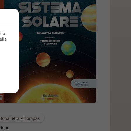
ità
ella
Bonalletra Alcompás
zione