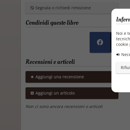
Segnala o richiedi rimozione
Infor
Condividi questo libro
Noi e t
tecnich
cookie 
Nece
Recensioni e articoli
Rifiu
Aggiungi una recensione
Aggiungi un articolo
Non ci sono ancora recensioni o articoli