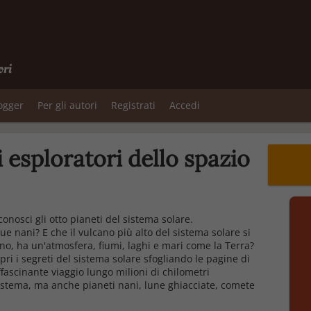
ori
logger
Per gli autori
Registrati
Accedi
esploratori dello spazio
onosci gli otto pianeti del sistema solare.
que nani? E che il vulcano più alto del sistema solare si
rno, ha un'atmosfera, fiumi, laghi e mari come la Terra?
pri i segreti del sistema solare sfogliando le pagine di
ffascinante viaggio lungo milioni di chilometri
o sistema, ma anche pianeti nani, lune ghiacciate, comete