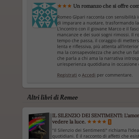
Un romanzo che si offre com
Romeo Gìpari racconta con sensibilità i
di imparare a nuotare, trasformando la p
L’incontro con il giovane Marco e il fas
mancanze e dei suoi sogni rimossi. Il r
tempo che passa, il coraggio di mettersi
lenta e riflessiva, più attenta all’interio
ma la consapevolezza che anche un fal
che parla a chi ama la narrativa intros
un’esperienza quotidiana in occasione d
Registrati
o
Accedi
per commentare.
Altri libri di Romeo
IL SILENZIO DEI SENTIMENTI: L'amore 
vedere la luce.
1
"Il Silenzio dei Sentimenti" richiama l’ide
quotidiani. È il racconto di affetti che e