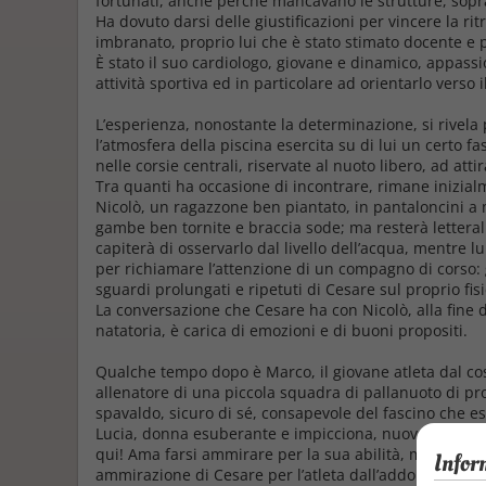
fortunati, anche perché mancavano le strutture, soprat
Ha dovuto darsi delle giustificazioni per vincere la ri
imbranato, proprio lui che è stato stimato docente e p
È stato il suo cardiologo, giovane e dinamico, appassio
attività sportiva ed in particolare ad orientarlo verso i
L’esperienza, nonostante la determinazione, si rivela 
l’atmosfera della piscina esercita su di lui un certo fa
nelle corsie centrali, riservate al nuoto libero, ad atti
Tra quanti ha occasione di incontrare, rimane inizialm
Nicolò, un ragazzone ben piantato, in pantaloncini a 
gambe ben tornite e braccia sode; ma resterà lettera
capiterà di osservarlo dal livello dell’acqua, mentre lu
per richiamare l’attenzione di un compagno di corso: g
sguardi prolungati e ripetuti di Cesare sul proprio f
La conversazione che Cesare ha con Nicolò, alla fine de
natatoria, è carica di emozioni e di buoni propositi.
Qualche tempo dopo è Marco, il giovane atleta dal co
allenatore di una piccola squadra di pallanuoto di pro
spavaldo, sicuro di sé, consapevole del fascino che eser
Lucia, donna esuberante e impicciona, nuova istruttrice 
qui! Ama farsi ammirare per la sua abilità, ma è un b
Infor
ammirazione di Cesare per l’atleta dall’addome