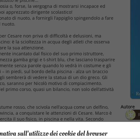
tutto le piscine...
trosia o, forse, la vergogna di mostrarsi incapace ed
oi apprezzato dirigente scolastico!
nato di nuoto, a fornirgli l’appiglio spingendolo a fare
l nuoto.
per Cesare non priva di difficoltà e delusioni, ma
scino: è la scioltezza in acqua degli atleti che osserva
rare la sua attenzione.
ente incantato dal fisico del suo primo istruttore,
mezza gamba grigi e t-shirt blu, che lasciano trasparire
lmente senza parole quando lo vedrà in costume e gli
i – in piedi, sul bordo della piscina - alza un braccio
li sembrerà di vedere la statua di un dio greco. Gli
isico, saranno per Nicolò motivo di compiacimento.
l primo corso, quasi un bilancio, non solo dell’attività
Autore
stume rosso, che scivola nell’acqua come un delfino,
vincia, a conquistare le attenzioni di Cesare. Marco è
cita il suo fisico, in piscina e nella vita. Secondo
dei corsi di primo livello, “Marco è il più figo di tutti
Pubblica
ravo ragazzo.” A Lucia non passa inosservata la segreta
01/0
mativa sull'utilizzo dei cookie del browser
Valutazi