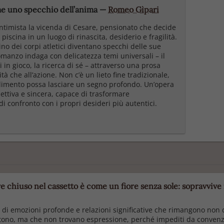
e uno specchio dell’anima
—
Romeo Gìpari
ntimista la vicenda di Cesare, pensionato che decide
iscina in un luogo di rinascita, desiderio e fragilità.
cino dei corpi atletici diventano specchi delle sue
omanzo indaga con delicatezza temi universali – il
 in gioco, la ricerca di sé – attraverso una prosa
rità che all’azione. Non c’è un lieto fine tradizionale,
limento possa lasciare un segno profondo. Un’opera
pettiva e sincera, capace di trasformare
i confronto con i propri desideri più autentici.
chiuso nel cassetto è come un fiore senza sole: sopravvive 
a di emozioni profonde e relazioni significative che rimangono non d
sistono, ma che non trovano espressione, perché impediti da convenzio