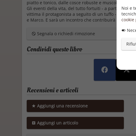
piatto e tonico, dalle cosce robuste e muscolose …
Noi e t
Gli eventi della vita, del tutto fortuiti - a partire da 
tecnich
vittima il protagonista a seguito di un tuffo - si incar
cookie 
e Marco. E sarà un incontro che contribuirà a cambiar
Nece
Segnala o richiedi rimozione
Rifiu
Condividi questo libro
Recensioni e articoli
Aggiungi una recensione
Aggiungi un articolo