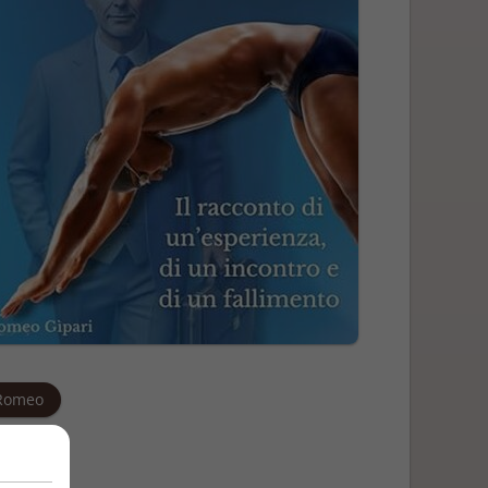
Romeo
zione
7/2024
one