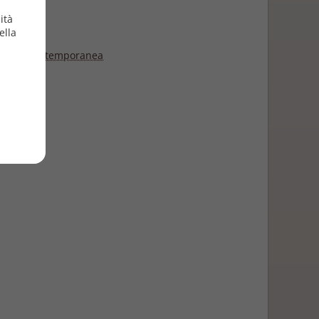
1
ità
e
ella
ativa contemporanea
onti