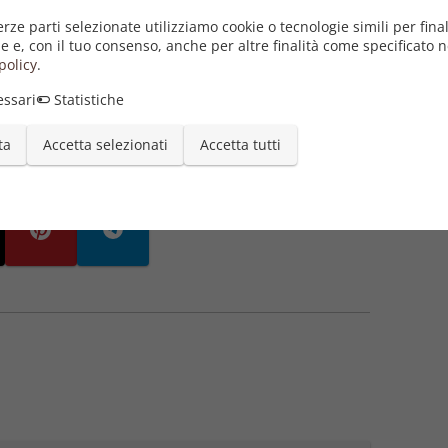
erze parti selezionate utilizziamo cookie o tecnologie simili per final
un episodio di amnesia totale e transitoria di cui rimane
Categori
e e, con il tuo consenso, anche per altre finalità come specificato n
icano poi di far incontrare, lontano dalla piscina, Cesare
policy
.
e la vita di Marco…
Narr
Racc
ssari
Statistiche
ta
Accetta selezionati
Accetta tutti